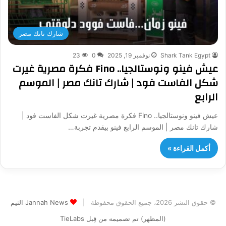
شارك تانك مصر
Shark Tank Egypt
نوفمبر 19, 2025
0
23
عيش فينو ونوستالجيا.. Fino فكرة مصرية غيرت
شكل الفاست فود | شارك تانك مصر | الموسم
الرابع
عيش فينو ونوستالجيا.. Fino فكرة مصرية غيرت شكل الفاست فود |
شارك تانك مصر | الموسم الرابع فينو بيقدم تجربة…
أكمل القراءة »
© حقوق النشر 2026، جميع الحقوق محفوظة |
Jannah News الثيم
(المظهر) تم تصميمه من قِبل TieLabs