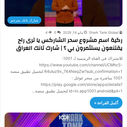
شارك تانك مترجم
Shark Tank Global
مايو 14, 2026
0
4
رگية اسم مشروع سحر الشاركس يا ترى راح
يقتنعون يستثمرون بي ؟ | شارك تانك العراق
للاشتراك في القناة الرسمية لـ 1001:
https://www.youtube.com/channel/UCMhcS-
R4uluz9x_764NeqZw?sub_confirmation=1 لتحميل تطبيق منصة
1001 مباشرة من متجر غوغل :
https://play.google.com/store/apps/details?
id=tv.app1001.android&pli=1 لتحميل تطبيق منصة…
أكمل القراءة »