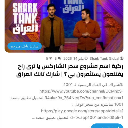
شارك تانك مترجم
Shark Tank Global
مايو 14, 2026
3
5
رگية اسم مشروع سحر الشاركس يا ترى راح
يقتنعون يستثمرون بي ؟ | شارك تانك العراق
للاشتراك في القناة الرسمية لـ 1001:
https://www.youtube.com/channel/UCMhcS-
R4uluz9x_764NeqZw?sub_confirmation=1 لتحميل تطبيق منصة
1001 مباشرة من متجر غوغل :
https://play.google.com/store/apps/details?
id=tv.app1001.android&pli=1 لتحميل تطبيق منصة…