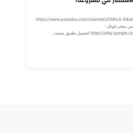
الاستثمار في مشروعه؟
ة لـ 1001: https://www.youtube.com/channel/UCMhcS-R4uluz9x_764NeqZw?
ميل تطبيق منصة 1001 مباشرة من متجر غوغل :
https:/ لتحميل تطبيق منصة…