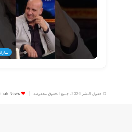
شارك 
© حقوق النشر 2026، جميع الحقوق محفوظة |
Jannah News الثيم (المظهر) تم تصميمه من قِ