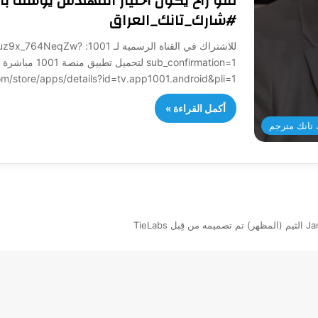
منو راح يكون اختيار المهندس يوسف ب
#شارك_تانك_العراق
للاشتراك في القناة الرسمي
sub_confirmation=1 لتح
/play.google.com/store/apps/details?id=tv.app1001.android&pli=1
أكمل القراءة »
تانك مترجم
بل TieLabs