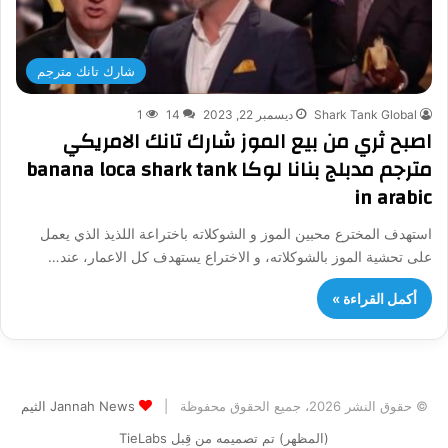
شارك تانك مترجم
Shark Tank Global
ديسمبر 22, 2023
14
1
اصبح ثري من بيع الموز شارك تانك الامريكي
مترجم مدبلج بنانا لوكا banana loca shark tank
in arabic
استهدف المخترع محبين الموز و الشوكلاته باختراعة اللذيذ الذي يعمل
على تحشية الموز بالشوكلاته، و الاختراع يستهدف كل الاعمار، عند…
أكمل القراءة »
© حقوق النشر 2026، جميع الحقوق محفوظة |
Jannah News الثيم
(المظهر) تم تصميمه من قِبل TieLabs