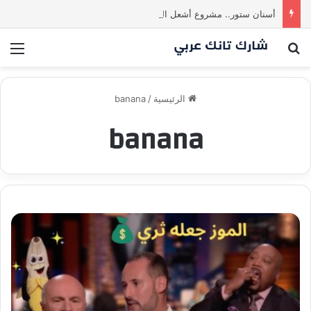
أسنان ستور.. مشروع أشعل المنافسة بين الشاركس! فمن سيحسم الصفقة في النهاية؟ |شارك تانك العراق
بحث عن
الق
الرئيسية
/
banana
banana