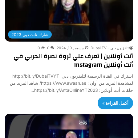
شارك تانك دبي 2023
تلفزيون دبي - Dubai TV
ديسمبر 19, 2024
0
0
أنت أونلاين | تعرف علي ثروة نصرة الحربي في
أنت أونلاين Instagram
اشترك في القناة الرسمية لتليفزيون دبي: http://bit.ly/DubaiTVYT
لمشاهدة المزيد من أوان : https://www.awaan.ae/ شاهد المزيد من
حلقات أنت أونلاين: https://bit.ly/AntaOnlineYT2023…
أكمل القراءة »