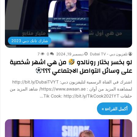
شارك تانك دبي 2023
تلفزيون دبي - Dubai TV
ديسمبر 19, 2024
0
7
لو بخسر بختار رونالدو
من هي اشهر شخصية
على وسائل التواصل الاجتماعي ؟؟؟
اشترك في القناة الرسمية لتليفزيون دبي: http://bit.ly/DubaiTVYT
لمشاهدة المزيد من أوان : https://www.awaan.ae/ شاهد المزيد من
حلقات Tik Cook: http://bit.ly/TikCook2021YT…
أكمل القراءة »