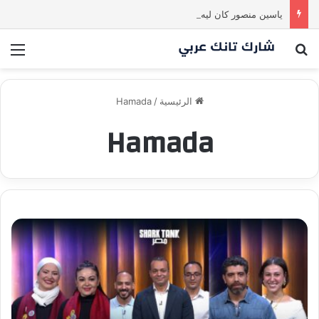
ياسين منصور كان ليه رأي تاني خالص! انبهر بالفكرة وآمن برائد الأعمال
بحث عن
الق
الرئيسية
/
Hamada
Hamada