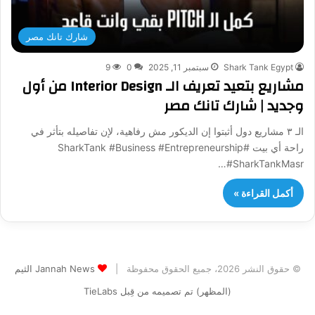
شارك تانك مصر
Shark Tank Egypt
سبتمبر 11, 2025
0
9
مشاريع بتعيد تعريف الـ Interior Design من أول
وجديد | شارك تانك مصر
الـ ٣ مشاريع دول أثبتوا إن الديكور مش رفاهية، لإن تفاصيله بتأثر في
راحة أي بيت #SharkTank #Business #Entrepreneurship
#SharkTankMasr…
أكمل القراءة »
© حقوق النشر 2026، جميع الحقوق محفوظة |
Jannah News الثيم
(المظهر) تم تصميمه من قِبل TieLabs