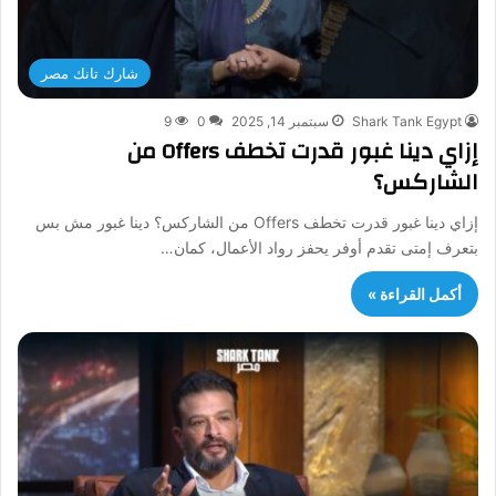
شارك تانك مصر
Shark Tank Egypt
سبتمبر 14, 2025
0
9
إزاي دينا غبور قدرت تخطف Offers من
الشاركس؟
إزاي دينا غبور قدرت تخطف Offers من الشاركس؟ دينا غبور مش بس
بتعرف إمتى تقدم أوفر يحفز رواد الأعمال، كمان…
أكمل القراءة »