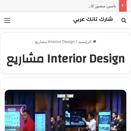
ياسين منصور كان ليه رأي تاني خالص! انبهر بالفكرة وآمن برائد الأعمال
بحث عن
الق
الرئيسية
/
Interior Design مشاريع
Interior Design مشاريع