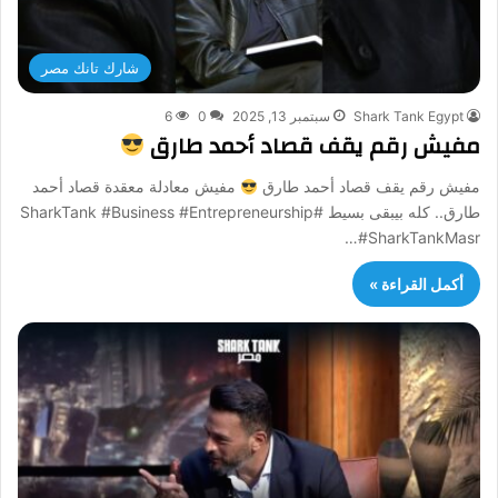
شارك تانك مصر
Shark Tank Egypt
سبتمبر 13, 2025
0
6
مفيش رقم يقف قصاد أحمد طارق
مفيش رقم يقف قصاد أحمد طارق
مفيش معادلة معقدة قصاد أحمد
طارق.. كله بيبقى بسيط #SharkTank #Business #Entrepreneurship
#SharkTankMasr…
أكمل القراءة »