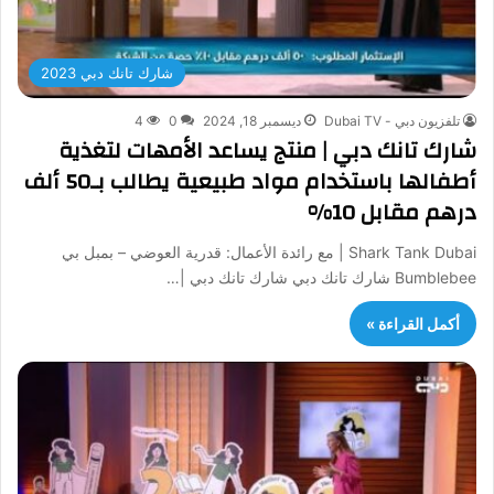
شارك تانك دبي 2023
تلفزيون دبي - Dubai TV
ديسمبر 18, 2024
0
4
شارك تانك دبي | منتج يساعد الأمهات لتغذية
أطفالها باستخدام مواد طبيعية يطالب بـ50 ألف
درهم مقابل 10%
Shark Tank Dubai | مع رائدة الأعمال: قدرية العوضي – بمبل بي
Bumblebee شارك تانك دبي شارك تانك دبي |…
أكمل القراءة »