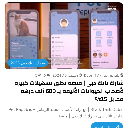
شارك تانك دبي 2023
تلفزيون دبي - Dubai TV
ديسمبر 18, 2024
0
5
شارك تانك دبي | منصة تخلق تسهيلات كبيرة
لأصحاب الحيوانات الأليفة بـ 600 ألف درهم
مقابل 15%
Shark Tank Dubai | مع رائد الأعمال: محمد الزعابي – Pet Republic
شارك تانك دبي شارك تانك دبي | منصة…
أكمل القراءة »