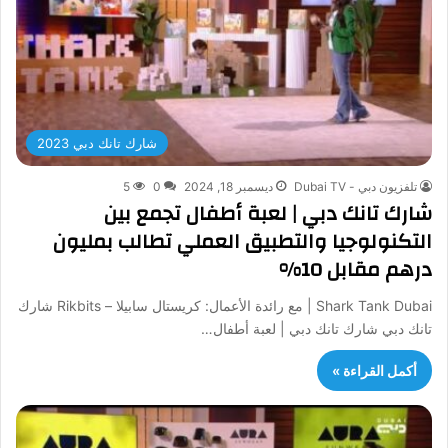
شارك تانك دبي 2023
تلفزيون دبي - Dubai TV
ديسمبر 18, 2024
0
5
شارك تانك دبي | لعبة أطفال تجمع بين
التكنولوجيا والتطبيق العملي تطالب بمليون
درهم مقابل 10%
Shark Tank Dubai | مع رائدة الأعمال: كريستال سابيلا – Rikbits شارك
تانك دبي شارك تانك دبي | لعبة أطفال…
أكمل القراءة »