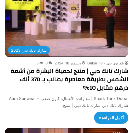
شارك تانك دبي 2023
تلفزيون دبي - Dubai TV
ديسمبر 18, 2024
0
5
شارك تانك دبي | منتج لحمياة البشرة من أشعة
الشمس بطريقة معاصرة يطالب بـ 370 ألف
درهم مقابل 10%
Shark Tank Dubai | مع رائدة الأعمال: كارن صعب – Aura Sunwear
شارك تانك دبي شارك تانك دبي | منتج…
أكمل القراءة »