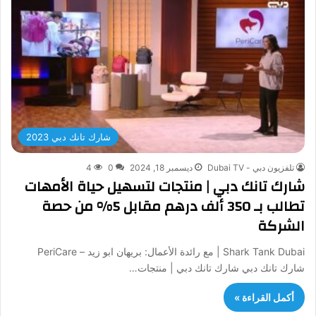
شارك تانك دبي 2023
تلفزيون دبي - Dubai TV
ديسمبر 18, 2024
0
4
شارك تانك دبي | منتجات لتسهيل حياة الأمهات
تطالب بـ 350 ألف درهم مقابل 5% من حصة
الشركة
Shark Tank Dubai | مع رائدة الأعمال: بريهان ابو زيد – PeriCare
شارك تانك دبي شارك تانك دبي | منتجات…
أكمل القراءة »