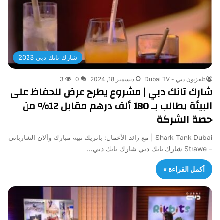
شارك تانك دبي 2023
تلفزيون دبي - Dubai TV
ديسمبر 18, 2024
0
3
شارك تانك دبي | مشروع يطرح عرض للحفاظ على
البيئة يطالب بـ 180 ألف درهم مقابل 12% من
حصة الشركة
Shark Tank Dubai | مع رائد الأعمال: باتريك نبيه مبارك وآلان الشارباتي
– Strawe شارك تانك دبي شارك تانك دبي…
أكمل القراءة »