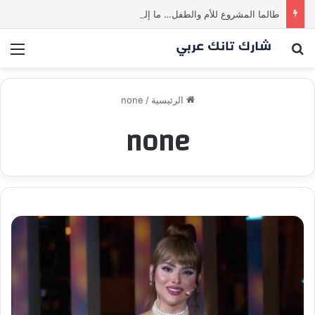
طالما المشروع للأم والطفل… ما إلها غير شارك لينا.لكن… هل ستقدم عرضًا؟ | شارك تانك العراق
بحث عن
الق
الرئيسية
/
none
none