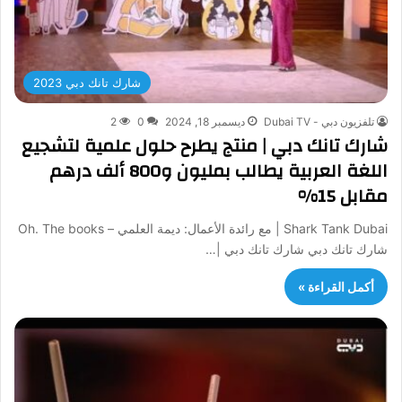
شارك تانك دبي 2023
تلفزيون دبي - Dubai TV
ديسمبر 18, 2024
0
2
شارك تانك دبي | منتج يطرح حلول علمية لتشجيع
اللغة العربية يطالب بمليون و800 ألف درهم
مقابل 15%
Shark Tank Dubai | مع رائدة الأعمال: ديمة العلمي – Oh. The books
شارك تانك دبي شارك تانك دبي |…
أكمل القراءة »