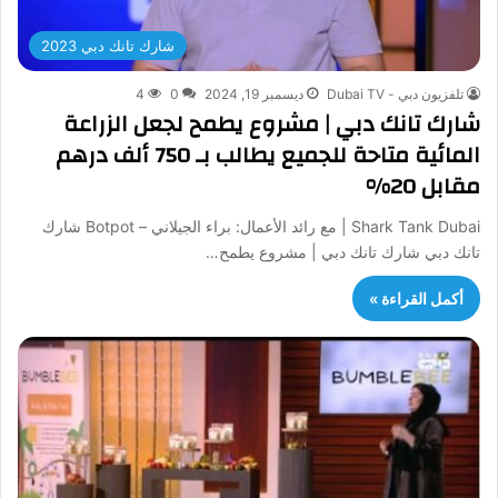
شارك تانك دبي 2023
تلفزيون دبي - Dubai TV
ديسمبر 19, 2024
0
4
شارك تانك دبي | مشروع يطمح لجعل الزراعة
المائية متاحة للجميع يطالب بـ 750 ألف درهم
مقابل 20%
Shark Tank Dubai | مع رائد الأعمال: براء الجيلاني – Botpot شارك
تانك دبي شارك تانك دبي | مشروع يطمح…
أكمل القراءة »