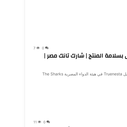
7
0
ام الشاركس بسلامة المنتج | شارك تانك مصر |
الشاركس بيركزوا على نقطة سلامة المنتج وإجراءات تسجيل Truenesta في هيئة الدواء المصرية The Sharks
11
0