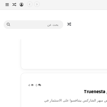
تسجيل الدخو
مقال عش
إضاف
مقال عشوائي
بحث
عن
4
0
سوا على الاستثمار في Truenesta بعد عرض مبهر الشاركس بيتنافسوا على الاستثمار في