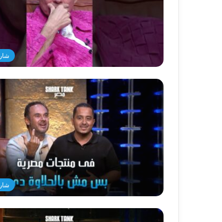
شار
شار