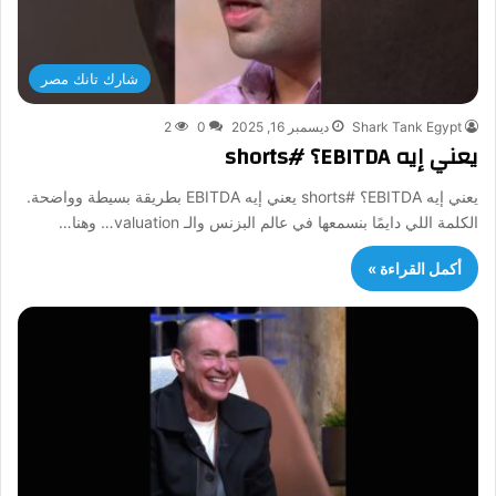
شارك تانك مصر
Shark Tank Egypt
ديسمبر 16, 2025
0
2
يعني إيه EBITDA؟ #shorts
يعني إيه EBITDA؟ #shorts يعني إيه EBITDA بطريقة بسيطة وواضحة.
الكلمة اللي دايمًا بنسمعها في عالم البزنس والـ valuation… وهنا…
أكمل القراءة »