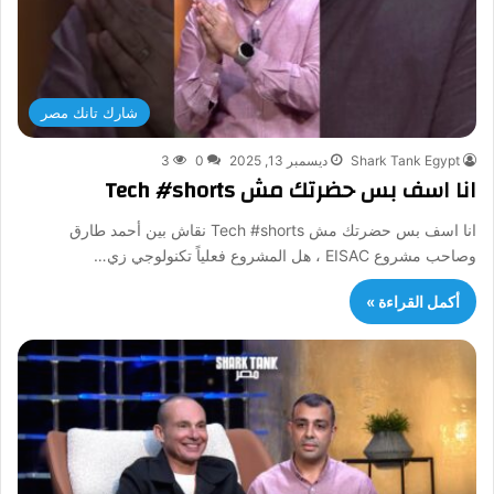
شارك تانك مصر
Shark Tank Egypt
ديسمبر 13, 2025
0
3
انا اسف بس حضرتك مش Tech #shorts
انا اسف بس حضرتك مش Tech #shorts نقاش بين أحمد طارق
وصاحب مشروع EISAC ، هل المشروع فعلياً تكنولوجي زي…
أكمل القراءة »