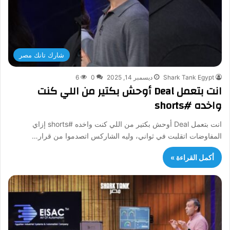
شارك تانك مصر
Shark Tank Egypt
ديسمبر 14, 2025
0
6
انت بتعمل Deal أوحش بكتير من اللي كنت
واخده #shorts
انت بتعمل Deal أوحش بكتير من اللي كنت واخده #shorts إزاي
المفاوضات اتقلبت في ثواني، وليه الشاركس اتصدموا من قرار…
أكمل القراءة »