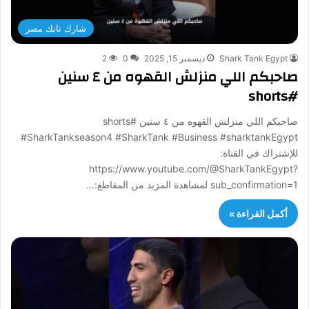
شارك تانك مصر
Shark Tank Egypt
ديسمبر 15, 2025
0
2
صاحبكم اللي منزلش القهوه من ٤ سنين
#shorts
صاحبكم اللي منزلش القهوه من ٤ سنين #shorts
#SharkTankseason4 #SharkTank #Business #sharktankEgypt
للإشتراك في القناة:
https://www.youtube.com/@SharkTankEgypt?
sub_confirmation=1 لمشاهدة المزيد من المقاطع:…
أكمل القراءة »