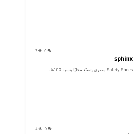
7
0
دينا و بشوى و حمادة في اوفر واحد ل sphinx sphinx أول Safety Shoes مصري يتصنّع محليًا بنسبة 100%،
4
0