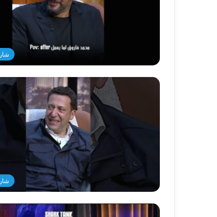
شار
شار