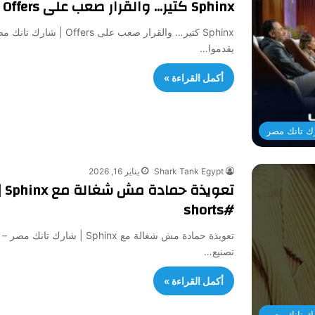
Sphinx كتير… والقرار صعب على Offers | شارك تانك مصر – الموسم الرابع
Sphinx كتير… والقرار صع
يقدموا…
أكمل القراءة »
ك تانك مصر
Shark Tank Egypt
يناير 16, 2026
تع
#shorts
تصنيع…
أكمل القراءة »
ك تانك مصر