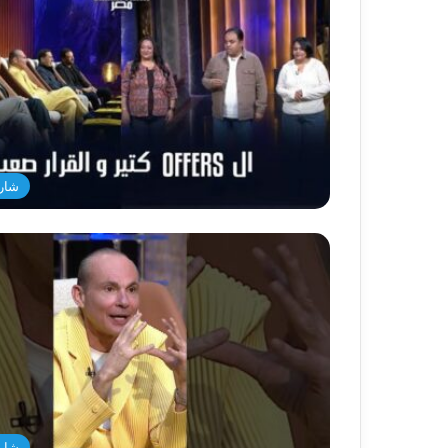
شار
شار