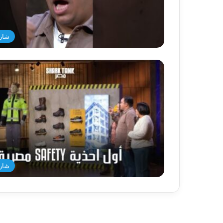
شار
شار