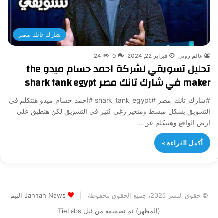
شارك تانك مصر
عالم روني
فبراير 22, 2024
0
24
تحليل تسويقي لشركة احمد حسام ميدو the
maker في شارك تانك مصر shark tank egypt
#شارك_تانك_مصر #shark_tank_egypt #احمد_حسام_ميدو هنتكلم في
التسويق بشكل مبسط ومنغير رغي كتير في التسويق لكن هنطبق على
ارض الواقع وهنتكلم عن…
أكمل القراءة »
© حقوق النشر 2026، جميع الحقوق محفوظة |
Jannah News الثيم
(المظهر) تم تصميمه من قِبل TieLabs