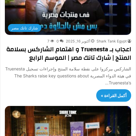
شارك تانك مصر
Shark Tank Egypt
أكتوبر 16, 2025
0
7
اعجاب بـ Truenesta و اهتمام الشاركس بسلامة
المنتج | شارك تانك مصر | الموسم الرابع
الشاركس بيركزوا على نقطة سلامة المنتج وإجراءات تسجيل Truenesta
في هيئة الدواء المصرية The Sharks raise key questions about
Truenesta’s…
أكمل القراءة »