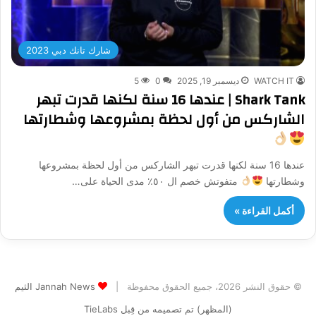
شارك تانك دبي 2023
WATCH IT
ديسمبر 19, 2025
0
5
Shark Tank | عندها 16 سنة لكنها قدرت تبهر
الشاركس من أول لحظة بمشروعها وشطارتها
عندها 16 سنة لكنها قدرت تبهر الشاركس من أول لحظة بمشروعها
وشطارتها
متفوتش خصم ال ٥٠٪ مدى الحياة على…
أكمل القراءة »
© حقوق النشر 2026، جميع الحقوق محفوظة |
Jannah News الثيم
(المظهر) تم تصميمه من قِبل TieLabs