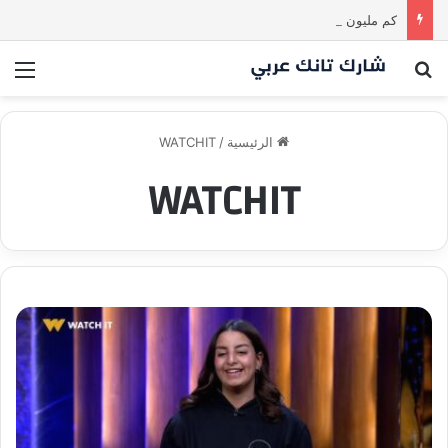
كم مليون سمعت خلال دقيقة واحدة؟ #SharkTankIraq
بحث عن
الق
الرئيسية
/
WATCHIT
WATCHIT