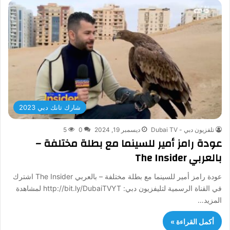
شارك تانك دبي 2023
تلفزيون دبي - Dubai TV
ديسمبر 19, 2024
0
5
عودة رامز أمير للسينما مع بطلة مختلفة –
بالعربي The Insider
عودة رامز أمير للسينما مع بطلة مختلفة – بالعربي The Insider اشترك
في القناة الرسمية لتليفزيون دبي: http://bit.ly/DubaiTVYT لمشاهدة
المزيد…
أكمل القراءة »