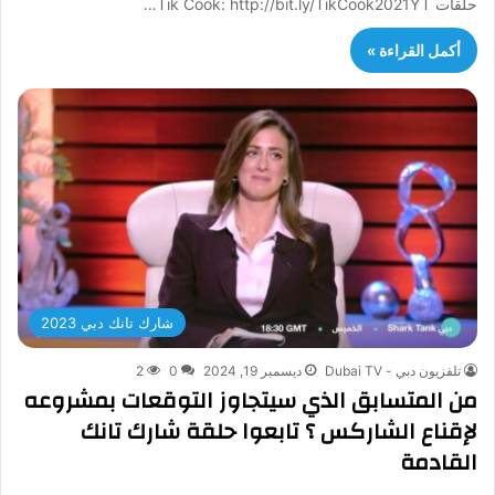
حلقات Tik Cook: http://bit.ly/TikCook2021YT…
أكمل القراءة »
شارك تانك دبي 2023
تلفزيون دبي - Dubai TV
ديسمبر 19, 2024
0
2
من المتسابق الذي سيتجاوز التوقعات بمشروعه
لإقناع الشاركس ؟ تابعوا حلقة شارك تانك
القادمة