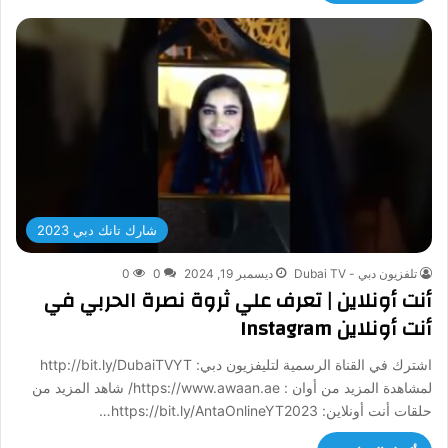
شارك تانك دبي 2023
تلفزيون دبي - Dubai TV
ديسمبر 19, 2024
0
0
أنت أونلاين | تعرف علي ثروة نصرة الحربي في
أنت أونلاين Instagram
اشترك في القناة الرسمية لتليفزيون دبي: http://bit.ly/DubaiTVYT
لمشاهدة المزيد من أوان : https://www.awaan.ae/ شاهد المزيد من
حلقات أنت أونلاين: https://bit.ly/AntaOnlineYT2023…