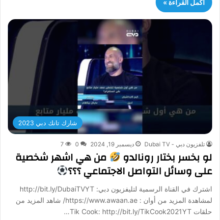
أكمل القراءة »
شارك تانك دبي 2023
تلفزيون دبي - Dubai TV
ديسمبر 19, 2024
0
7
لو بخسر بختار رونالدو
من هي اشهر شخصية
على وسائل التواصل الاجتماعي ؟؟؟
اشترك في القناة الرسمية لتليفزيون دبي: http://bit.ly/DubaiTVYT
لمشاهدة المزيد من أوان : https://www.awaan.ae/ شاهد المزيد من
حلقات Tik Cook: http://bit.ly/TikCook2021YT…