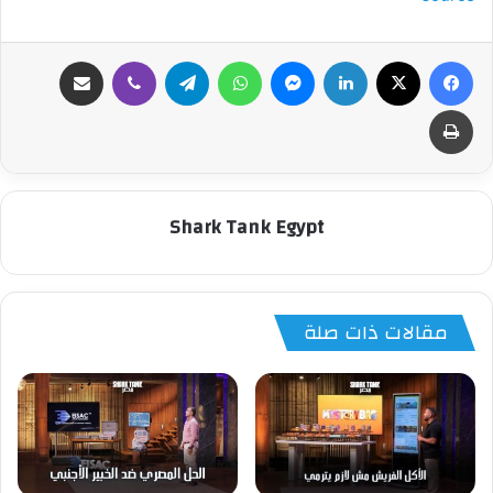
فيسبوك
‫X
لينكدإن
ماسنجر
واتساب
تيلقرام
ڤايبر
مشاركة عبر البريد
طباعة
Shark Tank Egypt
مقالات ذات صلة