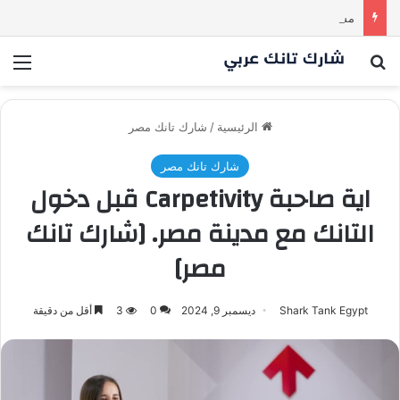
مشروع طموح .. لكن التقييم كان أكبر من أن يقنع الشاركس | #شارك تانك لعراق
بحث عن
الق
الرئيسية
/
شارك تانك مصر
شارك تانك مصر
اية صاحبة Carpetivity قبل دخول
التانك مع مدينة مصر. [شارك تانك
مصر]
Shark Tank Egypt
ديسمبر 9, 2024
0
3
أقل من دقيقة