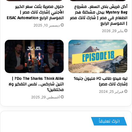
أكل فريش بنص السعر.. مشروع
حلول مصرية بثلث سعر الخبير
Mystery Bag بيحل مشكلة هدر
الأجنبي |شارك تانك مصر |
الطعام في مصر | شارك تانك مصر
الموسم الرابع EISAC Automation
| الموسم الرابع
ديسمبر 10, 2025
يناير 29, 2026
ليه ميدو طالب ٢٥ مليون جنيه؟
Do The Sharks Think Alike? |
[شارك تانك مصر]
اتنين شاركس… نفس التفكير ولا
مختلفين؟
فبراير 25, 2024
أغسطس 29, 2025
اترك تعليقاً