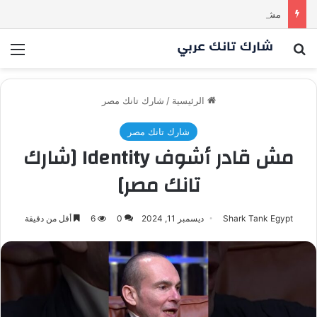
مشروع طموح .. لكن التقييم كان أكبر من أن يقنع الشاركس | #شارك تانك لعراق
بحث عن
الق
الرئيسية
/
شارك تانك مصر
شارك تانك مصر
مش قادر أشوف Identity [شارك
تانك مصر]
Shark Tank Egypt
ديسمبر 11, 2024
0
6
أقل من دقيقة