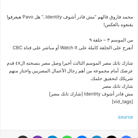
محمد فاروق قالهم “مش قادر أشوف Identity..” هل Pavo هيعرفوا
يقنعوه بالعكس!
من الموسم ٣ – حلقة ٩
أتفرج على الحلقة كاملة على Watch It أو مباشر على قناة CBC
شارك تانك مصر الموسم الثالث أخيرا وصل مصر بنسخته ال٤٧ قدم
عرضك أمام مجموعة من أهم رجال الأعمال المصريين واختار منهم
شريكك لتحقيق حلمك.
شارك تانك مصر
مش قادر أشوف Identity [شارك تانك مصر]
[vid_tags]
source
فيسبوك
‫X
لينكدإن
ماسنجر
واتساب
تيلقرام
ڤايبر
مشاركة عبر البريد