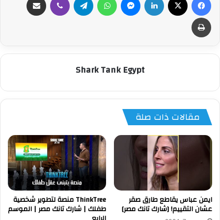
طباعة
Shark Tank Egypt
مقالات ذات صلة
ايمن عباس يقاطع طارق صقر
ThinkTree منصة لتطوير شخصية
عشان التقييم! [شارك تانك مصر]
طفلك | شارك تانك مصر | الموسم
الرابع