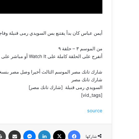
أيمن عباس كان بدأ يقتنع بس السويدي رمى قنبلة وفاج
من الموسم ٣ – حلقة ٩
أتفرج على الحلقة كاملة على Watch It أو مباشر على قناة CBC
شارك تانك مصر الموسم الثالث أخيرا وصل مصر بنسخته ال٤٧ قدم عرضك أمام مجموعة من أهم رجال الأعمال المصريين واختار منهم شريكك
شارك تانك مصر
السويدي رمى قنبلة [شارك تانك مصر]
[vid_tags]
source
فيسبوك
‫X
لينكدإن
ماسنجر
مشاركة عبر البري
شاركها