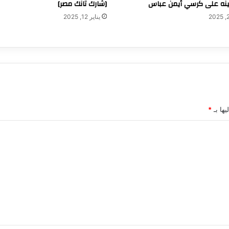
ينه على كرسي أيمن عباس
[شارك تانك مصر]
يناير 12, 2025
يها بـ
*