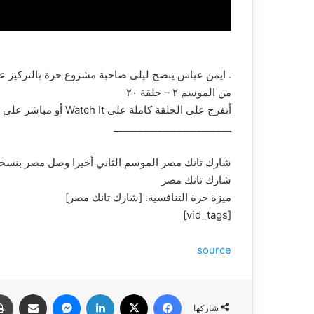
. ايمن عباس ينصح ليلى صاحبة مشروع حرة بالتركيز على
من الموسم ٢ – حلقة ٢٠
أتفرج على الحلقة كاملة على Watch It أو مباشر على قناة CBC
________________________
شارك تانك مصر الموسم الثاني أخيرا وصل مصر بنسخته ال٤٧ قدم عرضك أمام مجموعة من أهم رجال الأعمال المصريين واختار منهم شريكك 
شارك تانك مصر
ميزة حرة التنافسية. [شارك تانك مصر]
[vid_tags]
source
فيسبوك
‫X
لينكدإن
ماسنجر
مشاركة عبر البري
شاركها