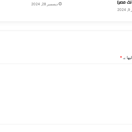
نك مصر]
ديسمبر 28, 2024
20
يها بـ
*