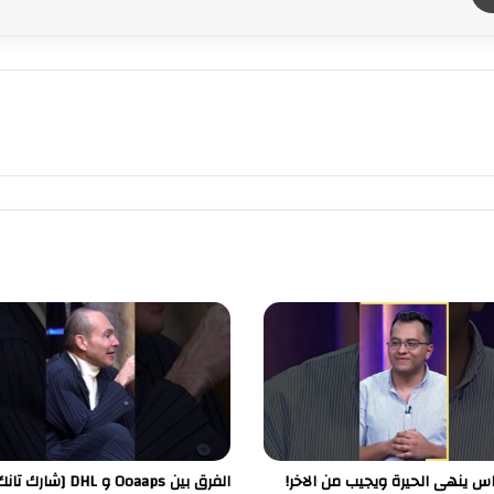
س ينهى الحيرة ويجيب من الاخر!
الفرق بين Ooaaps و DHL [شارك تانك مصر]