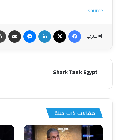
source
فيسبوك
‫X
لينكدإن
ماسنجر
مشاركة عبر البري
شاركها
Shark Tank Egypt
مقالات ذات صلة