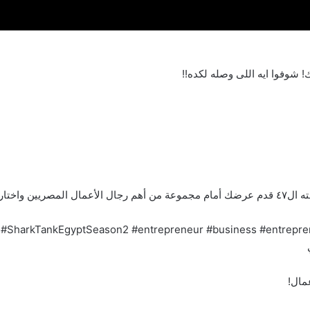
 شوفوا ايه اللى وصله لكده!!
لتحقيق حلمك.
مال!