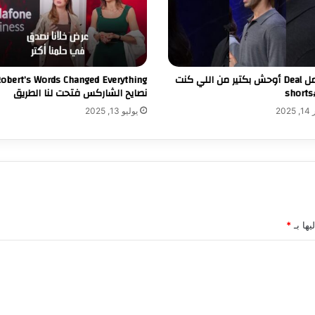
انت بتعمل Deal أوحش بكتير من اللي كنت
نصايح الشاركس فتحت لنا الطريق
20
يوليو 13, 2025
يها بـ
*