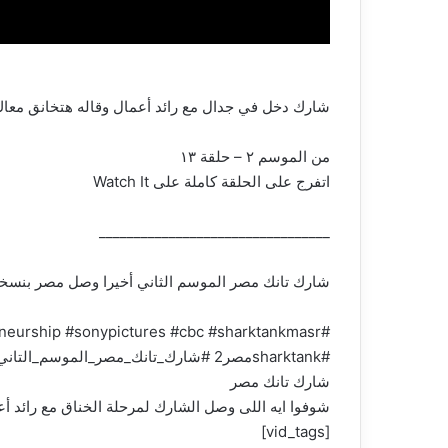
شارك دخل في جدال مع رائد أعمال وقاله هتخانق معاك!
من الموسم ٢ – حلقة ١٣
اتفرج على الحلقة كاملة على Watch It
_________________________________
شارك تانك مصر الموسم الثاني أخيرا وصل مصر بنسخته ال٤٧ قدم عرضك أمام مجموعة من أهم رجال الأعمال المصريين واختار منهم شريكك 
#SharkTank #SharkTankEgyptSeason2 #entrepreneur #business #entrepreneurship #sonypictures #cbc #sharktankmasr
#sharktankمصر2 #شارك_تانك_مصر_الموسم_التاني
شارك تانك مصر
شوفوا ايه اللى وصل الشارك لمرحلة الخناق مع رائد أع
[vid_tags]