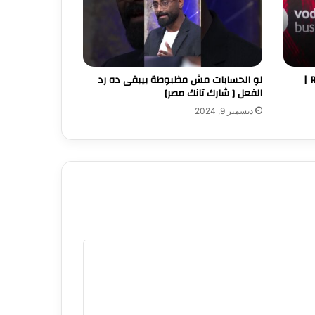
Robert’s Words Changed Everything |
لو الحسابات مش مظبوطة بيبقى ده رد
الفعل [ شارك تانك مصر]
ديسمبر 9, 2024