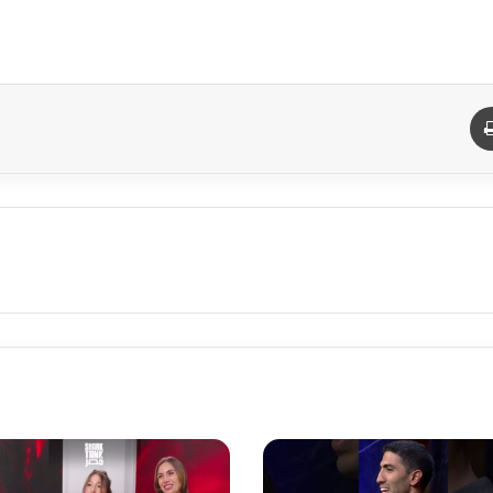
د
طباعة