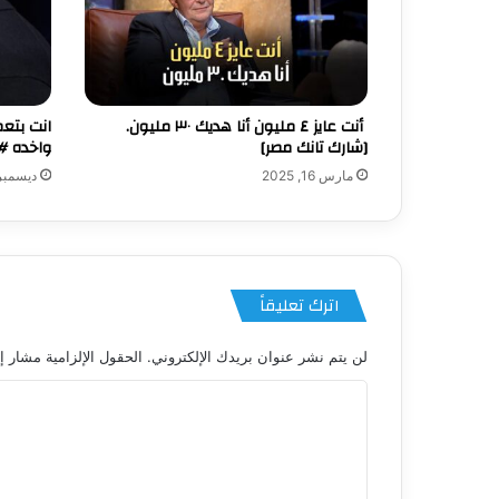
‏ أنت عايز ٤ مليون أنا هديك ٣٠ مليون.
[شارك تانك مصر]
واخده #shorts
مارس 16, 2025
ديسمبر 14, 25
اترك تعليقاً
لن يتم نشر عنوان بريدك الإلكتروني.
الحقول الإلزامية مشار إل
ا
ل
ت
ع