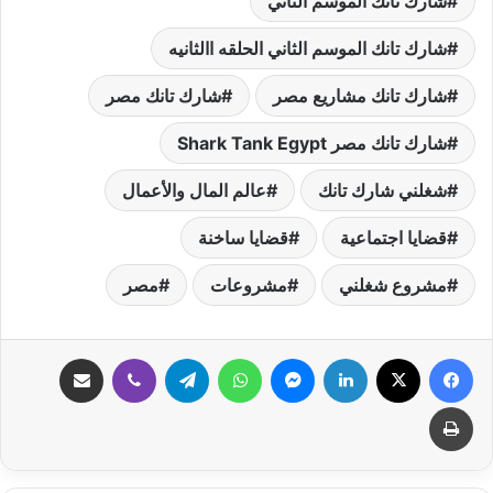
شارك تانك الموسم الثاني
شارك تانك الموسم الثاني الحلقه االثانيه
شارك تانك مشاريع مصر
شارك تانك مصر
شارك تانك مصر Shark Tank Egypt
شغلني شارك تانك
عالم المال والأعمال
قضايا اجتماعية
قضايا ساخنة
مشروع شغلني
مشروعات
مصر
فيسبوك
‫X
لينكدإن
ماسنجر
واتساب
تيلقرام
ڤايبر
مشاركة عبر البريد
طباعة