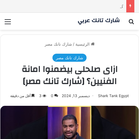
كم مليون سمعت خلال دقيقة واحدة؟ | شارك تانك العراق
بحث عن
الق
الرئيسية
/
شارك تانك مصر
شارك تانك مصر
ازاى صلحلى بيضمنوا امانة
الفنيين؟ [شارك تانك مصر]
Shark Tank Egypt
ديسمبر 13, 2024
0
3
أقل من دقيقة