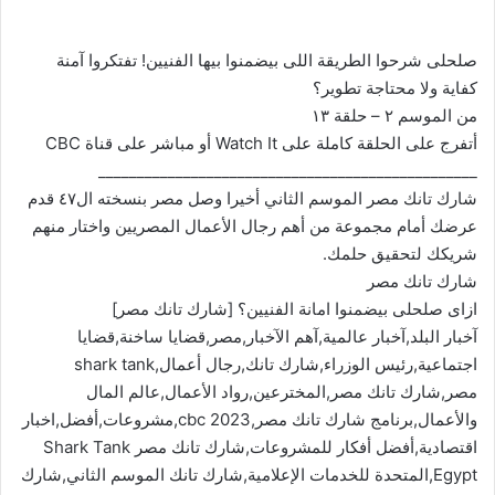
صلحلى شرحوا الطريقة اللى بيضمنوا بيها الفنيين! تفتكروا آمنة
كفاية ولا محتاجة تطوير؟
من الموسم ٢ – حلقة ١٣
أتفرج على الحلقة كاملة على Watch It أو مباشر على قناة CBC
_________________________________________________
شارك تانك مصر الموسم الثاني أخيرا وصل مصر بنسخته ال٤٧ قدم
عرضك أمام مجموعة من أهم رجال الأعمال المصريين واختار منهم
شريكك لتحقيق حلمك.
شارك تانك مصر
ازاى صلحلى بيضمنوا امانة الفنيين؟ [شارك تانك مصر]
آخبار البلد,آخبار عالمية,آهم الآخبار,مصر,قضايا ساخنة,قضايا
اجتماعية,رئيس الوزراء,شارك تانك,رجال أعمال,shark tank
مصر,شارك تانك مصر,المخترعين,رواد الأعمال,عالم المال
والأعمال,برنامج شارك تانك مصر,cbc 2023,مشروعات,أفضل,اخبار
اقتصادية,أفضل أفكار للمشروعات,شارك تانك مصر Shark Tank
Egypt,المتحدة للخدمات الإعلامية,شارك تانك الموسم الثاني,شارك