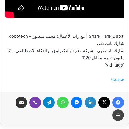
Shark Tank Dubai | مع رائد الأعمال: محمد منصور – Robotech
شارك تانك دبي
شارك تانك دبي | شركة معنية بالتكنولوجيا والذكاء الاصطناعي بـ 2
مليون درهم مقابل 20%
[vid_tags]
source
فيسبوك
‫X
لينكدإن
ماسنجر
واتساب
تيلقرام
ڤايبر
مشاركة عبر البريد
طباعة