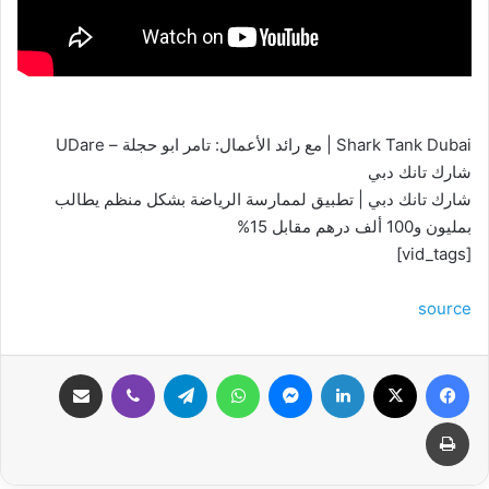
Shark Tank Dubai | مع رائد الأعمال: تامر ابو حجلة – UDare
شارك تانك دبي
شارك تانك دبي | تطبيق لممارسة الرياضة بشكل منظم يطالب
بمليون و100 ألف درهم مقابل 15%
[vid_tags]
source
فيسبوك
‫X
لينكدإن
ماسنجر
واتساب
تيلقرام
ڤايبر
مشاركة عبر البريد
طباعة