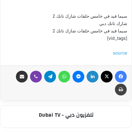
سيما فيد في خامس حلقات شارك تانك 2
شارك تانك دبي
سيما فيد في خامس حلقات شارك تانك 2
[vid_tags]
source
فيسبوك
‫X
لينكدإن
ماسنجر
واتساب
تيلقرام
ڤايبر
مشاركة عبر البريد
طباعة
تلفزيون دبي - Dubai TV