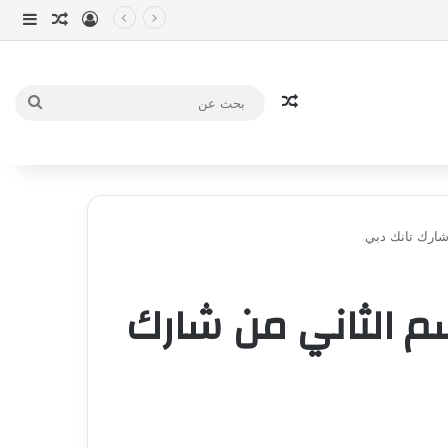
تسجيل الدخو
مقال عش
إضاف
مقال عشوائي
بحث
عن
شارك تانك دبي
سم الثاني من شارك