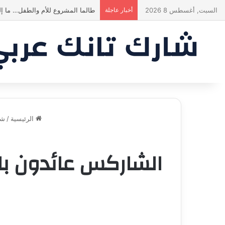
السبت, أغسطس 8 2026
أخبار عاجلة
أول يوم Diet عند الشاركس be like
الرئيسية
/
شار
الشاركس عائدون باس