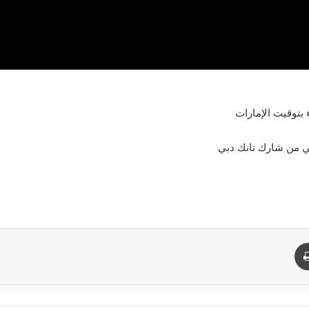
ني من شارك تانك دبي
د
طباعة