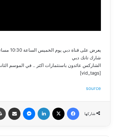
يعرض على قناة دبي يوم الخميس الساعة 10:30 مساء بتوقيت الإمارات
شارك تانك دبي
الشاركس عائدون باستثمارات اكثر .. في الموسم الثا
[vid_tags]
source
فيسبوك
‫X
لينكدإن
ماسنجر
مشاركة عبر البري
شاركها