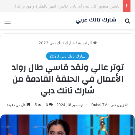
كم مليون سمعت خلال دقيقة واحدة؟ | شارك تانك العراق
بحث عن
الق
الرئيسية
/
شارك تانك دبي 2023
شارك تانك دبي 2023
توتر عالي ونقد قاسي طال رواد
الأعمال في الحلقة القادمة من
شارك تانك دبي
تلفزيون دبي - Dubai TV
ديسمبر 18, 2024
0
5
أقل من دقيقة