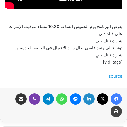
يعرض البرنامج يوم الخميس الساعة 10:30 مساء بتوقيت الإمارات
على قناة دبي
شارك تانك دبي
توتر عالي ونقد قاسي طال رواد الأعمال في الحلقة القادمة من
شارك تانك دبي
[vid_tags]
source
فيسبوك
‫X
لينكدإن
ماسنجر
واتساب
تيلقرام
ڤايبر
مشاركة عبر البريد
طباعة