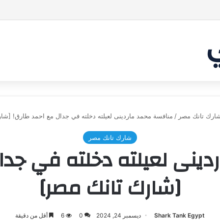
بر من أن يقنع الشاركس | #شارك تانك لعراق
ارك تانك مصر
/
منافسة محمد ماردينى لعيلته دخلته في جدال مع احمد طارق! [شا
شارك تانك مصر
ينى لعيلته دخلته في جدا
[شارك تانك مصر]
Shark Tank Egypt
ديسمبر 24, 2024
0
6
أقل من دقيقة