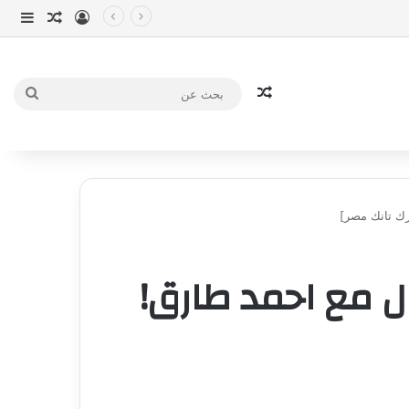
تسجيل الدخو
مقال عش
إضاف
مقال عشوائي
بحث
عن
رك تانك مصر]
ل مع احمد طارق!