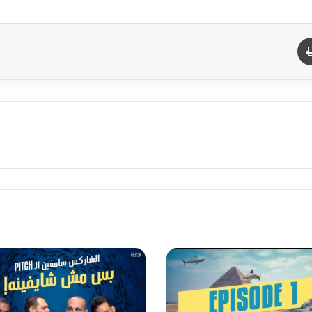
د
طباعة