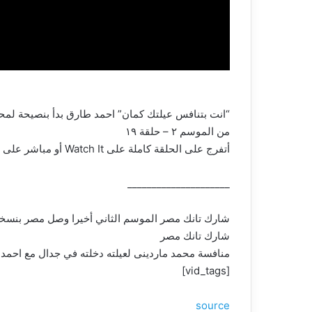
“انت بتنافس عيلتك كمان” احمد طارق بدأ بنصيحة لمح
من الموسم ٢ – حلقة ١٩
أتفرج على الحلقة كاملة على Watch It أو مباشر على قناة CBC
_____________________
شارك تانك مصر الموسم الثاني أخيرا وصل مصر بنسخته ال٤٧ قدم عرضك أمام مجموعة من أهم رجال الأعمال المصريين واختار منهم شريكك 
شارك تانك مصر
منافسة محمد ماردينى لعيلته دخلته في جدال مع احمد
[vid_tags]
source