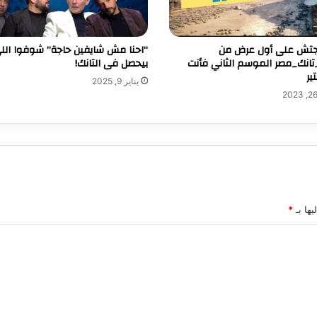
جتش على أول عرض من
“احنا مش شايفين حاجة” شوفوا الل
انك_مصر الموسم الثاني فأنت
بيحصل فى التانك!
ير
يناير 9, 2025
يها بـ
*