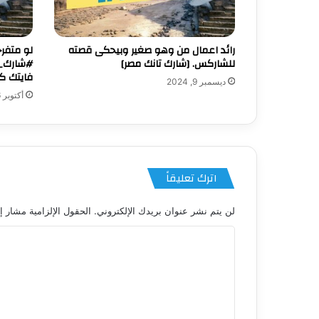
رائد اعمال من وهو صغير وبيحكى قصته
لو متفر
للشاركس. [شارك تانك مصر]
#شارك_ت
فايتك كت
ديسمبر 9, 2024
أكتوبر 26, 2023
اترك تعليقاً
لن يتم نشر عنوان بريدك الإلكتروني.
الحقول الإلزامية مشار إل
ا
ل
ت
ع