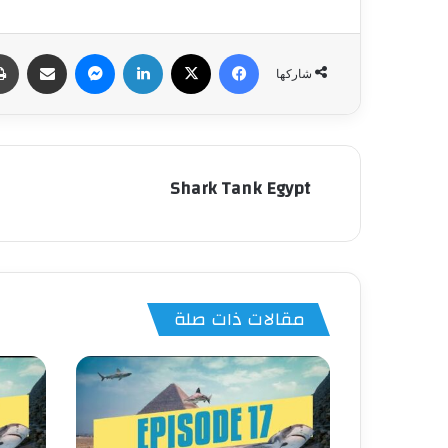
فيسبوك
‫X
لينكدإن
ماسنجر
مشاركة عبر البري
شاركها
Shark Tank Egypt
مقالات ذات صلة