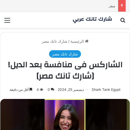
مشروع طموح .. لكن التقييم كان أكبر من أن يقنع الشاركس | #شارك تانك لعراق
بحث عن
الق
الرئيسية
/
شارك تانك مصر
شارك تانك مصر
الشاركس فى منافسة بعد الديل!
[شارك تانك مصر]
Shark Tank Egypt
ديسمبر 25, 2024
0
4
أقل من دقيقة