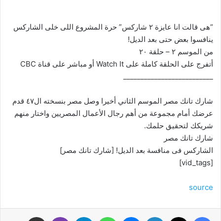
“هى قالت انا عايزة ٢ شاركس” حرة المشروع اللى خلى الشاركس
ينافسوا بعض حتى بعد الديل!
من الموسم ٢ – حلقة ٢٠
أتفرج على الحلقة كاملة على Watch It أو مباشر على قناة CBC
__________________________
شارك تانك مصر الموسم الثاني أخيرا وصل مصر بنسخته ال٤٧ قدم
عرضك أمام مجموعة من أهم رجال الأعمال المصريين واختار منهم
شريكك لتحقيق حلمك.
شارك تانك مصر
الشاركس فى منافسة بعد الديل! [شارك تانك مصر]
[vid_tags]
source
فيسبوك
‫X
لينكدإن
ماسنجر
واتساب
تيلقرام
ڤايبر
مشاركة عبر البريد