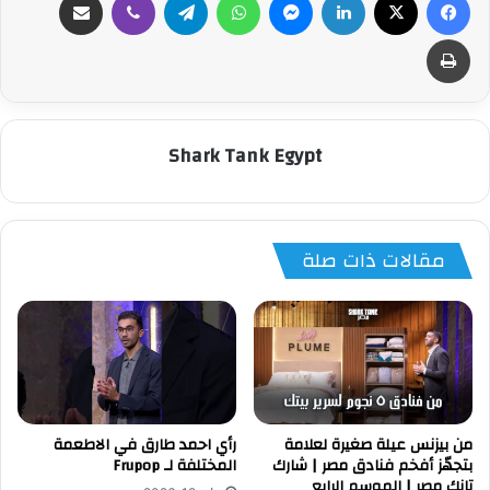
طباعة
Shark Tank Egypt
مقالات ذات صلة
من بيزنس عيلة صغيرة لعلامة
رأي احمد طارق في الاطعمة
بتجهّز أفخم فنادق مصر | شارك
المختلفة لـ Frupop
تانك مصر | الموسم الرابع