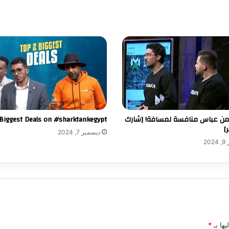
من عباس منافسة لمسافة! [شارك
Biggest Deals on #sharktankegypt
]
ديسمبر 7, 2024
20
يها بـ
*