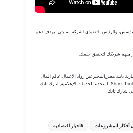
ع أيمن عباس كشريك مؤسس، والرئيس التنفيذى لشركة انفنيتى، بهدف دعم
ية,آهم الآخبار,مصر,قضايا ساخنة,قضايا اجتماعية,رئيس الوزراء,شارك تانك,رجال أعمال,shark tank مصر,شارك تانك مصر,المخترعين,رواد الأعمال,عالم المال
والأعمال,برنامج شارك تانك مصر,cbc 2023,مشروعات,أفضل,اخبار اقتصادية,أفضل أفكار للمشروعات,شارك تانك مصر Shark Tank Egypt,المتحدة للخدمات الإعلامية,شارك تانك
ني شارك تانك
 أفكار للمشروعات
اخبار اقتصادية