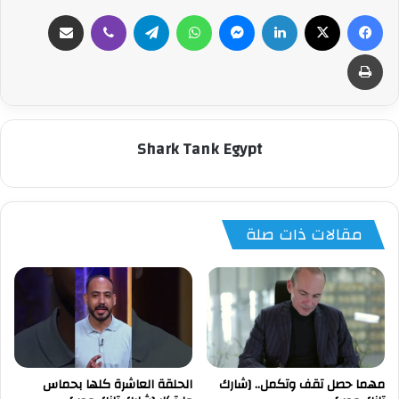
فيسبوك
‫X
لينكدإن
ماسنجر
واتساب
تيلقرام
ڤايبر
مشاركة عبر البريد
طباعة
Shark Tank Egypt
مقالات ذات صلة
مهما حصل تقف وتكمل.. [شارك
الحلقة العاشرة كلها بحماس