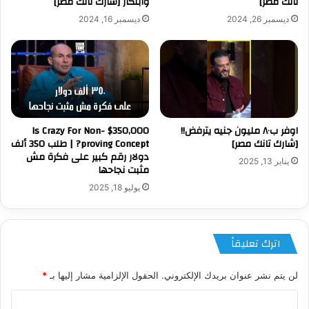
تانك مصر]
وابتكار [شارك تانك مصر]
ديسمبر 26, 2024
ديسمبر 16, 2024
اوفر ب٨٠ مليون جنيه يترفض!!
$350,000 Is Crazy For Non-
[شارك تانك مصر]
proving Concept? | طلب 350 ألف
دولار رقم كبير على فكرة مش
يناير 13, 2025
مثبت نجاحها
يوليو 18, 2025
اترك تعليقاً
لن يتم نشر عنوان بريدك الإلكتروني.
الحقول الإلزامية مشار إليها بـ
*
ا