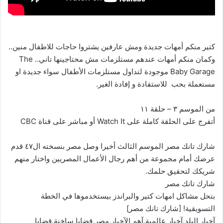
كتير منكم أمهات جديدة ومش عارفين يشتروا حاجات للاطفال منين..
وكمان منكم أمهات عندهم مستلزمات مش محتاجينها تاني.. The
Baby Garage موجودة لتداول مستلزمات الأطفال سواء جدیدة او
مستعملة بحب للاستفادة و إفادة الغیر.
من الموسم ٣ – حلقة ١١
أتفرج على الحلقة كاملة على Watch It أو مباشر على قناة CBC
شارك تانك مصر الموسم الثالث أخيرا وصل مصر بنسخته ال٤٧ قدم
عرضك أمام مجموعة من أهم رجال الأعمال المصريين واختار منهم
شريكك لتحقيق حلمك.
شارك تانك مصر
بتحل مشاكل امهات كتير والبراندز بيستخدموها في الخطة
التسويقية! [شارك تانك مصر]
آخبار البلد,آخبار عالمية,آهم الآخبار,مصر,قضايا ساخنة,قضايا