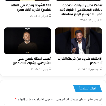
Zaher تحليل البيانات الضخمة
ABS الشركة رقم ٧ في العالم
بالذكاء الاصطناعي | شارك تانك
للشحن! [شارك تانك مصر]
مصر | الموسم الرابع #shorts
فبراير 8, 2024
فبراير 11, 2026
الاختلاف هيزود من فرصك!|شارك
أصعب لحظة بتعدي على
تانك مصر
الشاركس.. [شارك تانك مصر]
ديسمبر 10, 2024
يناير 16, 2025
اترك تعليقاً
لن يتم نشر عنوان بريدك الإلكتروني.
الحقول الإلزامية مشار إليها بـ
*