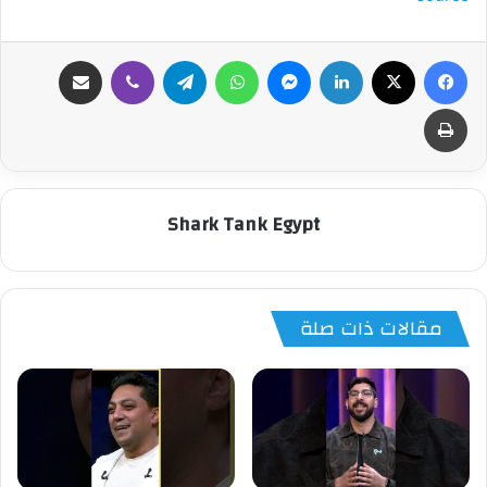
فيسبوك
‫X
لينكدإن
ماسنجر
واتساب
تيلقرام
ڤايبر
مشاركة عبر البريد
طباعة
Shark Tank Egypt
مقالات ذات صلة