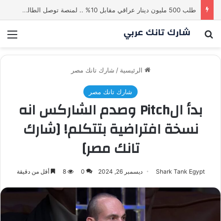
طلب 500 مليون دينار عراقي مقابل 10% .. لمنصة توصل الطالب بالاستاذ | شارك تانك العراق
بحث عن
الق
الرئيسية
/
شارك تانك مصر
شارك تانك مصر
بدأ الPitch وصدم الشاركس انه
نسخة افتراضية بتتكلم! [شارك
تانك مصر]
Shark Tank Egypt
ديسمبر 26, 2024
0
8
أقل من دقيقة