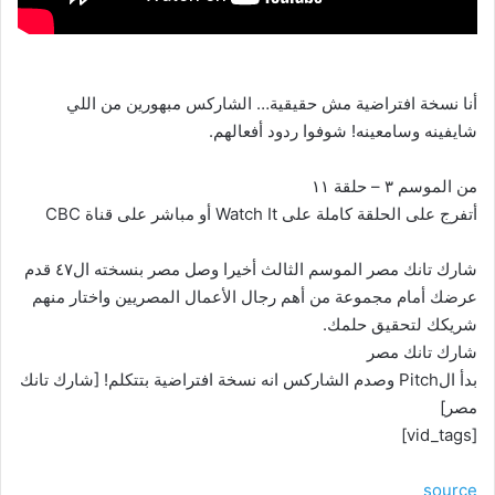
أنا نسخة افتراضية مش حقيقية… الشاركس مبهورين من اللي
شايفينه وسامعينه! شوفوا ردود أفعالهم.
من الموسم ٣ – حلقة ١١
أتفرج على الحلقة كاملة على Watch It أو مباشر على قناة CBC
شارك تانك مصر الموسم الثالث أخيرا وصل مصر بنسخته ال٤٧ قدم
عرضك أمام مجموعة من أهم رجال الأعمال المصريين واختار منهم
شريكك لتحقيق حلمك.
شارك تانك مصر
بدأ الPitch وصدم الشاركس انه نسخة افتراضية بتتكلم! [شارك تانك
مصر]
[vid_tags]
source