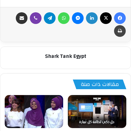
فيسبوك
‫X
لينكدإن
ماسنجر
واتساب
تيلقرام
ڤايبر
مشاركة عبر البريد
طباعة
Shark Tank Egypt
مقالات ذات صلة