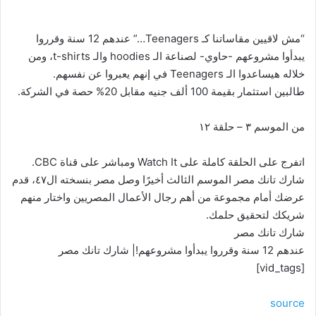
“مش لاقيين مقاساتنا كـ Teenagers…” عندهم 12 سنة وقرروا
يبدأوا مشروعهم -حاوي- لصناعة الـ hoodies والـ t-shirts، ومن
خلاله هيساعدوا الـ Teenagers في إنهم يعبروا عن نفسهم.
طالبين استثمار بقيمة 100 ألف جنيه مقابل 20% حصة في الشركة.
من الموسم ٣ – حلقة ١٢
اتفرج على الحلقة كاملة على Watch It ومباشر على قناة CBC.
شارك تانك مصر الموسم الثالث أخيرًا وصل مصر بنسخته ال٤٧، قدم
عرضك أمام مجموعة من أهم رجال الأعمال المصريين واختار منهم
شريكك لتحقيق حلمك.
شارك تانك مصر
عندهم 12 سنة وقرروا يبدأوا مشروعهم!| شارك تانك مصر
[vid_tags]
source