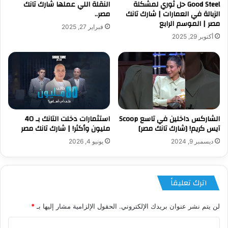
Good Steel حل ثوري لمشكلة
النقلة اللي عملها شارك تانك
الزبالة في العمارات | شارك تانك
مصر..
مصر | الموسم الرابع
فبراير 27, 2025
أكتوبر 29, 2025
الشاركس داخلين في تاسع Scoop
استثمارات دخلت التانك بـ 40
آيس كريم! [شارك تانك مصر]
مليون وأكثر! | شارك تانك مصر
ديسمبر 9, 2024
يونيو 4, 2026
اترك تعليقاً
لن يتم نشر عنوان بريدك الإلكتروني.
الحقول الإلزامية مشار إليها بـ
*
ا