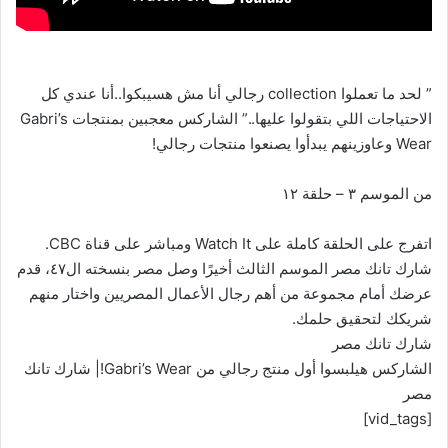
” لحد ما تعملوا collection رجالي أنا مش هسيبكوا..أنا عندي كل
الاحتياجات اللي بتقولوا عليها..” الشاركس معجبين بمنتجات Gabri’s
Wear وعاوزينهم يبدأوا يصنعوا منتجات رجالي!
من الموسم ٣ – حلقة ١٢
اتفرج على الحلقة كاملة على Watch It ومباشر على قناة CBC.
شارك تانك مصر الموسم الثالث أخيرًا وصل مصر بنسخته ال٤٧، قدم
عرضك أمام مجموعة من أهم رجال الأعمال المصريين واختار منهم
شريكك لتحقيق حلمك.
شارك تانك مصر
الشاركس هيلبسوا أول منتج رجالي من Gabri’s Wear!| شارك تانك
مصر
[vid_tags]