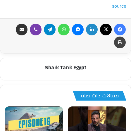
source
فيسبوك
‫X
لينكدإن
ماسنجر
واتساب
تيلقرام
ڤايبر
مشاركة عبر البريد
طباعة
Shark Tank Egypt
مقالات ذات صلة