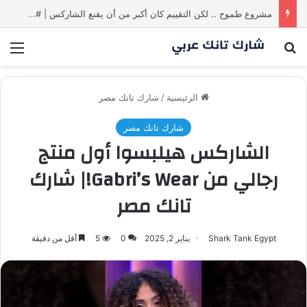
مشروع طموح .. لكن التقييم كان أكبر من أن يقنع الشاركس | #شارك تانك لعراق
بحث عن
الق
الرئيسية
/
شارك تانك مصر
شارك تانك مصر
الشاركس هيلبسوا أول منتج
رجالي من Gabri’s Wear!| شارك
تانك مصر
Shark Tank Egypt
يناير 2, 2025
0
5
أقل من دقيقة