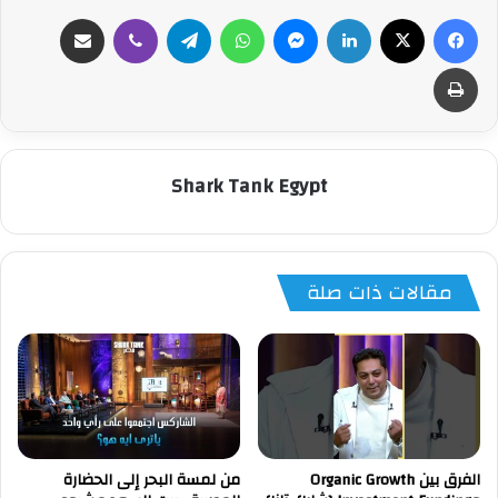
فيسبوك
‫X
لينكدإن
ماسنجر
واتساب
تيلقرام
ڤايبر
مشاركة عبر البريد
طباعة
Shark Tank Egypt
مقالات ذات صلة
الفرق بين Organic Growth
من لمسة البحر إلى الحضارة