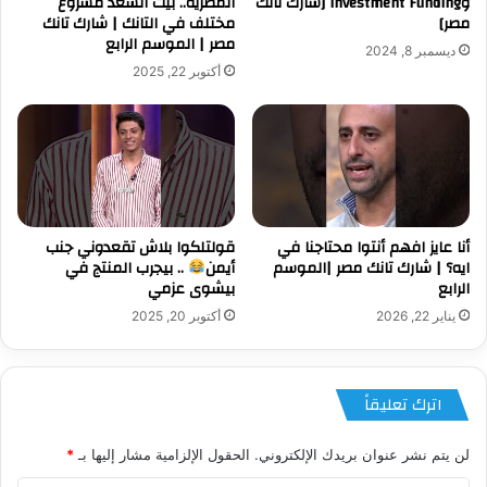
وInvestment Funding [شارك تانك
المصرية.. بيت السعد مشروع
مصر]
مختلف في التانك | شارك تانك
مصر | الموسم الرابع
ديسمبر 8, 2024
أكتوبر 22, 2025
أنا عايز افهم أنتوا محتاجنا في
قولتلكوا بلاش تقعدوني جنب
ايه؟ | شارك تانك مصر |الموسم
أيمن
.. بيجرب المنتج في
الرابع
بيشوى عزمي
يناير 22, 2026
أكتوبر 20, 2025
اترك تعليقاً
لن يتم نشر عنوان بريدك الإلكتروني.
الحقول الإلزامية مشار إليها بـ
*