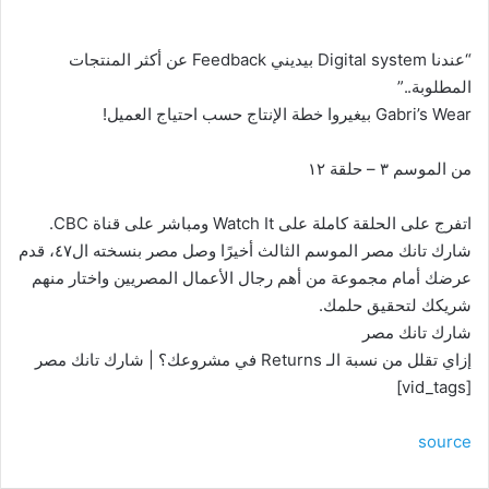
“عندنا Digital system بيديني Feedback عن أكثر المنتجات
المطلوبة..”
Gabri’s Wear بيغيروا خطة الإنتاج حسب احتياج العميل!
من الموسم ٣ – حلقة ١٢
اتفرج على الحلقة كاملة على Watch It ومباشر على قناة CBC.
شارك تانك مصر الموسم الثالث أخيرًا وصل مصر بنسخته ال٤٧، قدم
عرضك أمام مجموعة من أهم رجال الأعمال المصريين واختار منهم
شريكك لتحقيق حلمك.
شارك تانك مصر
إزاي تقلل من نسبة الـ Returns في مشروعك؟ | شارك تانك مصر
[vid_tags]
source