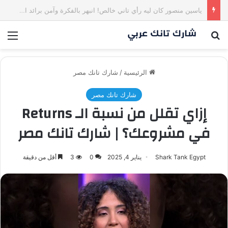
كم مليون سمعت خلال دقيقة واحدة؟ | شارك تانك العراق
بحث عن
الق
الرئيسية
/
شارك تانك مصر
شارك تانك مصر
إزاي تقلل من نسبة الـ Returns
في مشروعك؟ | شارك تانك مصر
Shark Tank Egypt
يناير 4, 2025
0
3
أقل من دقيقة