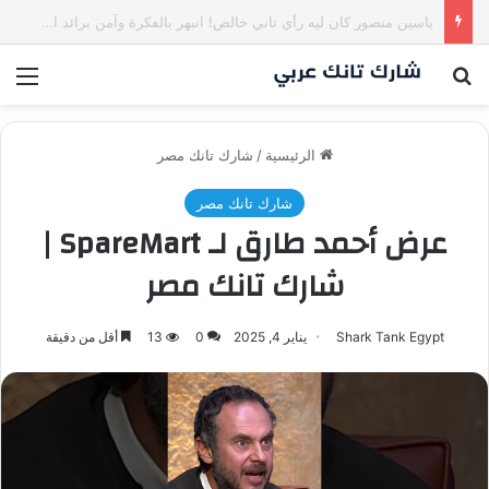
كم مليون سمعت خلال دقيقة واحدة؟ | شارك تانك العراق
بحث عن
الق
الرئيسية
/
شارك تانك مصر
شارك تانك مصر
عرض أحمد طارق لـ SpareMart |
شارك تانك مصر
Shark Tank Egypt
يناير 4, 2025
0
13
أقل من دقيقة