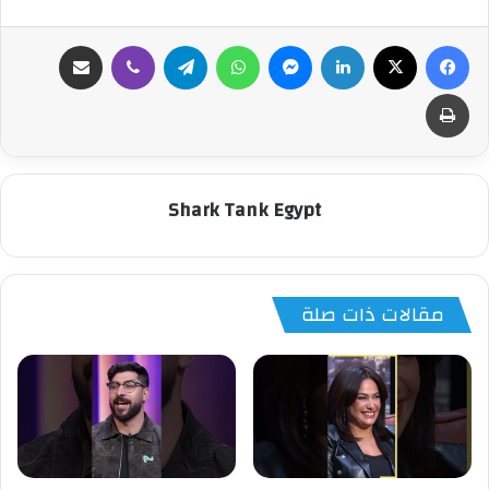
فيسبوك
‫X
لينكدإن
ماسنجر
واتساب
تيلقرام
ڤايبر
مشاركة عبر البريد
طباعة
Shark Tank Egypt
مقالات ذات صلة