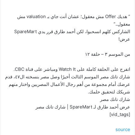
” هديك Offer مش معقول؛ عشان أنت جاي بـ valuation مش
معقول..”
الشاركس كلهم انسحبوا، لكن أحمد طارق قرر يدي SpareMart
عرض!
من الموسم ٣ – حلقة ١٢
اتفرج على الحلقة كاملة على Watch It ومباشر على قناة CBC.
شارك تانك مصر الموسم الثالث أخيرًا وصل مصر بنسخته ال٤٧، قدم
عرضك أمام مجموعة من أهم رجال الأعمال المصريين واختار منهم
شريكك لتحقيق حلمك.
شارك تانك مصر
عرض أحمد طارق لـ SpareMart | شارك تانك مصر
[vid_tags]
source