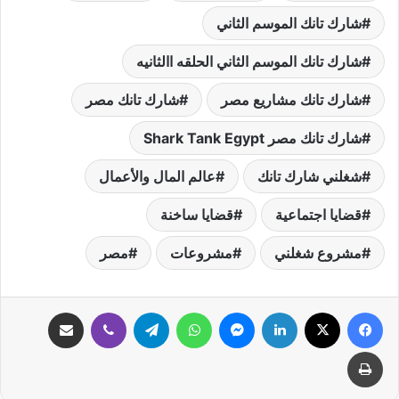
شارك تانك الموسم الثاني
شارك تانك الموسم الثاني الحلقه االثانيه
شارك تانك مشاريع مصر
شارك تانك مصر
شارك تانك مصر Shark Tank Egypt
شغلني شارك تانك
عالم المال والأعمال
قضايا اجتماعية
قضايا ساخنة
مشروع شغلني
مشروعات
مصر
فيسبوك
‫X
لينكدإن
ماسنجر
واتساب
تيلقرام
ڤايبر
مشاركة عبر البريد
طباعة