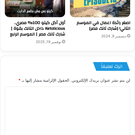
اصغر رائدة اعمال في الموسم
أول أكل كيتو 100% مصري..
التاني! [شارك تانك مصر]
Ketolicious داخل التانك بقوة |
شارك تانك مصر | الموسم الرابع
ديسمبر 9, 2024
نوفمبر 19, 2025
اترك تعليقاً
لن يتم نشر عنوان بريدك الإلكتروني.
الحقول الإلزامية مشار إليها بـ
*
ا
ل
ت
ع
ل