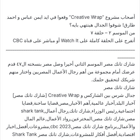
أصحاب مشروع “Creative Wrap” وقعوا في ايد ايمن عباس و احمد
طارق! شوفوا الجدال هينتهي بايه؟
من الموسم ٢ – حلقة ٧
أتفرج على الحلقة كاملة على Watch It أو مباشر على قناة CBC
___________________________________________________________
________
شارك تانك مصر الموسم الثاني أخيرا وصل مصر بنسخته ال٤٧ قدم
عرضك أمام مجموعة من أهم رجال الأعمال المصريين واختار منهم
شريكك لتحقيق حلمك.
شارك تانك مصر
جدال شرس بين الشاركس و Creative Wrap [شارك تانك مصر]
آخبار البلد,آخبار عالمية,آهم الآخبار,مصر,قضايا ساخنة,قضايا
اجتماعية,رئيس الوزراء,شارك تانك,رجال أعمال,shark tank
مصر,شارك تانك مصر,المخترعين,رواد الأعمال,عالم المال
والأعمال,برنامج شارك تانك مصر,cbc 2023,مشروعات,أفضل,اخبار
اقتصادية,أفضل أفكار للمشروعات,شارك تانك مصر Shark Tank