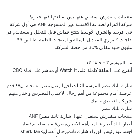
منتجات منقدرش نستغني عنها بس صناعتها فيها فجوة!
شركة الاهرام لصناعة الأقمشة غیر المنسوجة ANF هي أول شركة
في أفریقیا والشرق الأوسط بتنتج قماش قابل للتحلل و بيستخدم في
حاجات كتير زي المنادیل المبللة والمنتجات الطبیة. طالبين 35
مليون جنيه مقابل %30 من حصة الشركة.
من الموسم ٣ – حلقة ١٤
أتفرج على الحلقة كاملة على Watch It أو مباشر على قناة CBC
شارك تانك مصر الموسم الثالث أخيرا وصل مصر بنسخته ال٤٧ قدم
عرضك أمام مجموعة من أهم رجال الأعمال المصريين واختار منهم
شريكك لتحقيق حلمك.
شارك تانك مصر
منتجات منقدرش نستغني عنها! [شارك تانك مصر] ANF
آخبار البلد,آخبار عالمية,آهم الآخبار,مصر,قضايا ساخنة,قضايا
اجتماعية,رئيس الوزراء,شارك تانك,رجال أعمال,shark tank