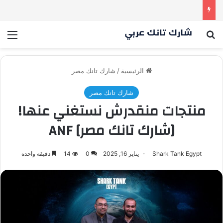
أسنان ستور.. مشروع أشعل المنافسة بين الشاركس! فمن سيحسم الصفقة في النهاية؟ |شارك تانك العراق
بحث عن
الق
الرئيسية
/
شارك تانك مصر
شارك تانك مصر
منتجات منقدرش نستغني عنها!
[شارك تانك مصر] ANF
Shark Tank Egypt
يناير 16, 2025
0
14
دقيقة واحدة