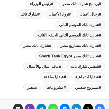
برنامج شارك تانك مصر
رئيس الوزراء
رجال أعمال
رواد الأعمال
شارك تانك
شارك تانك الموسم الثاني
شارك تانك الموسم الثاني الحلقه االثانيه
شارك تانك مشاريع مصر
شارك تانك مصر
شارك تانك مصر Shark Tank Egypt
شغلني شارك تانك
عالم المال والأعمال
قضايا اجتماعية
قضايا ساخنة
مشروع شغلني
مشروعات
مصر
فيسبوك
‫X
لينكدإن
ماسنجر
واتساب
تيلقرام
ڤايبر
مشاركة عبر البريد