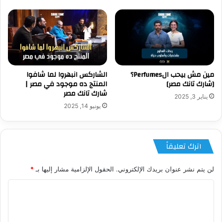
مين مش بيحب الPerfumes؟
الشاركس انبهروا لما شافوا
[شارك تانك مصر]
المنتج ده موجود في مصر |
شارك تانك مصر
يناير 3, 2025
يونيو 14, 2025
اترك تعليقاً
لن يتم نشر عنوان بريدك الإلكتروني.
الحقول الإلزامية مشار إليها بـ
*
ا
ل
ت