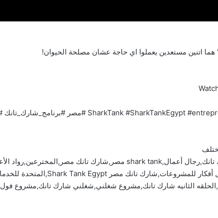
ا اتنين مستعدين يعملوا اي حاجة عشان مصلحة الحيوان!
ختلف
مصر,قضايا ساخنة,قضايا اجتماعية,رئيس الوزراء,شارك تانك,رجال أعمال,shark tank 
مصر,cbc 2023,مشروعات,أفضل,اخبار اقتصا
يه,الحلقه الثانيه شارك تانك,مشروع شغلني,شغلني شارك تانك,مشروع فول 