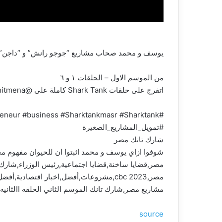
يوسف و محمد صحاب مشاريع “جوجو رانش” و “داجن” هم
من الموسم الاول – الحلقات ١ و ٦
اتفرج على حلقات Shark Tank كاملة على @Watchitmena
#SharkTank #SharkTankEgypt #entrepreneur #business #Sharktankmasr #Sharktank #مصر #برنامج_شارك_تانك #شارك_تانك_مص_الموسم_الأول
#تمويل_المشاريع_الصغيرة
شارك تانك مصر
شوفوا ازاي يوسف و محمد اثبتوا ان للحيوان مفهوم م
مشاريع مصر,شارك تانك الموسم الثاني الحلقه االثان
source