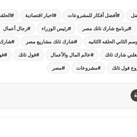
ضل
أفضل أفكار للمشروعات
اخبار اقتصادية
الحلقه
برنامج شارك تانك مصر
رئيس الوزراء
رجال أعمال
م الثاني الحلقه االثانيه
شارك تانك مشاريع مصر
شارك 
لني شارك تانك
عالم المال والأعمال
فول تانك
فو
ع فول تانك
مشروعات
مصر
د
طباعة