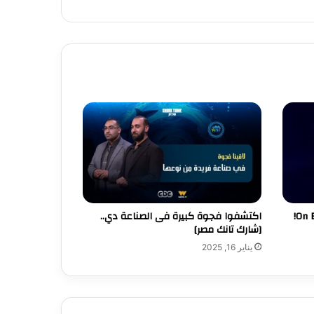
مفيش ميزة تنافسية لمشروع On Board!
اكتشفوا فجوة كبيرة فى الصناعة دي..
[شارك تانك مصر]
يناير 16, 2025