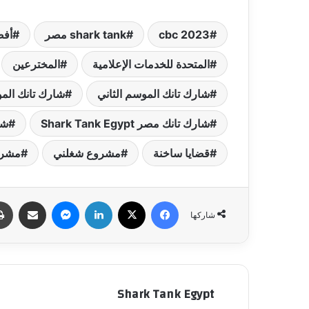
cbc 2023
shark tank مصر
أف
المتحدة للخدمات الإعلامية
المخترعين
شارك تانك الموسم الثاني
شارك تانك الموس
شارك تانك مصر Shark Tank Egypt
شغ
قضايا ساخنة
مشروع شغلني
مشرو
فيسبوك
‫X
لينكدإن
ماسنجر
مشاركة عبر البري
شاركها
Shark Tank Egypt