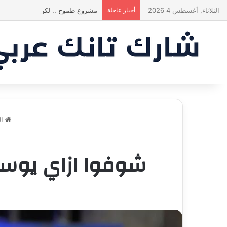
الثلاثاء, أغسطس 4 2026
أخبار عاجلة
مشروع طموح .. لكن التقييم كان أك
ال
شوفوا ازاي يوسف