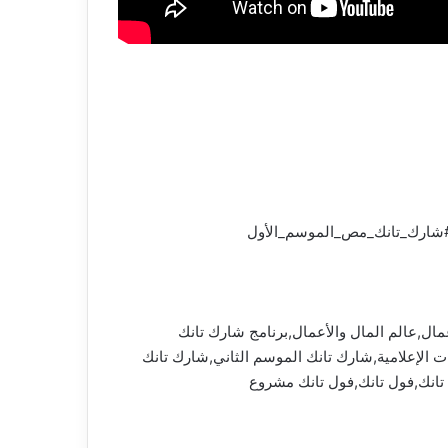
مصر,شارك تانك مصر,المخترعين,رواد الأعمال,عالم المال والأعمال,برنامج شارك تانك
دية,أفضل أفكار للمشروعات,شارك تانك مصر Shark Tank Egypt,المتحدة للخدمات الإعلامية,شارك تانك الموسم الثاني,شارك تانك
تانك,فول تانك,فول تانك مشروع