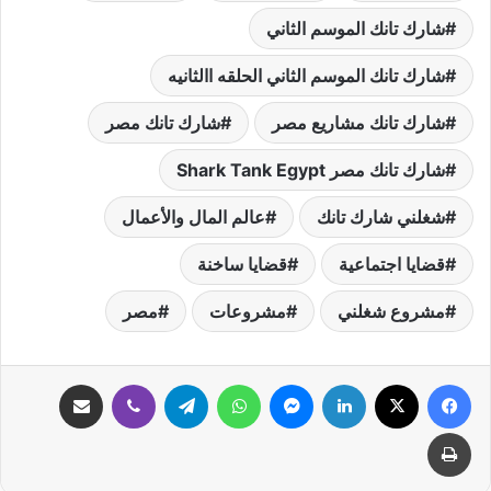
شارك تانك الموسم الثاني
شارك تانك الموسم الثاني الحلقه االثانيه
شارك تانك مشاريع مصر
شارك تانك مصر
شارك تانك مصر Shark Tank Egypt
شغلني شارك تانك
عالم المال والأعمال
قضايا اجتماعية
قضايا ساخنة
مشروع شغلني
مشروعات
مصر
فيسبوك
‫X
لينكدإن
ماسنجر
واتساب
تيلقرام
ڤايبر
مشاركة عبر البريد
طباعة