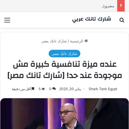
مشروع طموح .. لكن التقييم كان أكبر من أن يقنع الشاركس | #شارك تانك لعراق
بحث عن
الق
الرئيسية
/
شارك تانك مصر
شارك تانك مصر
عنده ميزة تنافسية كبيرة مش
موجودة عند حد! [شارك تانك مصر]
Shark Tank Egypt
يناير 30, 2025
0
5
أقل من دقيقة