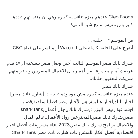
Cleo Foods عندهم ميزة تنافسية كبيرة وهي ان منتجاتهم عددها
كتير بس مفيش منتج شبه التاني!
من الموسم ٣ – حلقة ١٦
أتفرج على الحلقة كاملة على Watch It أو مباشر على قناة CBC
شارك تانك مصر الموسم الثالث أخيرا وصل مصر بنسخته ال٤٧ قدم
عرضك أمام مجموعة من أهم رجال الأعمال المصريين واختار منهم
شريكك لتحقيق حلمك.
شارك تانك مصر
عنده ميزة تنافسية كبيرة مش موجودة عند حد! [شارك تانك مصر]
آخبار البلد,آخبار عالمية,آهم الآخبار,مصر,قضايا ساخنة,قضايا
اجتماعية,رئيس الوزراء,شارك تانك,رجال أعمال,shark tank
مصر,شارك تانك مصر,المخترعين,رواد الأعمال,عالم المال
والأعمال,برنامج شارك تانك مصر,cbc 2023,مشروعات,أفضل,اخبار
اقتصادية,أفضل أفكار للمشروعات,شارك تانك مصر Shark Tank