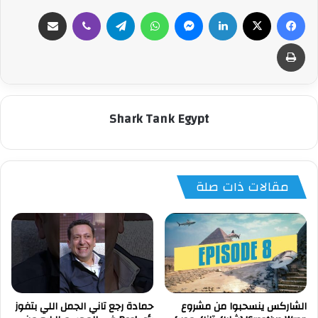
فيسبوك
‫X
لينكدإن
ماسنجر
واتساب
تيلقرام
ڤايبر
مشاركة عبر البريد
طباعة
Shark Tank Egypt
مقالات ذات صلة
الشاركس ينسحبوا من مشروع
حمادة رجع تاني الجمل اللي بتفوز