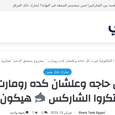
ص! انبهر بالفكرة وآمن برائد الأعمال
/
التكنلوجيا غيرت كل حاجه وعلشان كده رومارت ” مشروع يستحق الدعم” تفتكروا
شارك تانك مصر
ل حاجه وعلشان كده روما
تكروا الشاركس
هيكون ر
Shark Tank Egypt
فبراير 13, 2025
0
7
دقيقة واحدة