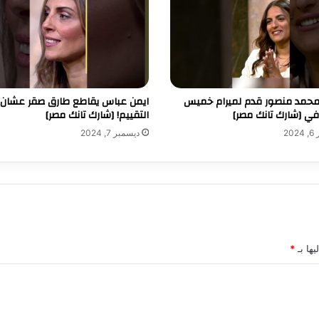
محمد منصور قدم لميرام خميس
ايمن عباس يقاطع طارق صقر عشان
في [شارك تانك مصر]
التقييم! [شارك تانك مصر]
20
ديسمبر 7, 2024
يها بـ
*