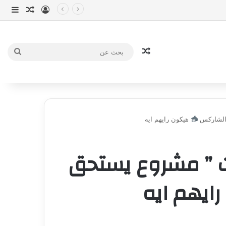
تسجيل الدخو
مقال عش
إضاف
مقال عشوائي
بحث
عن
 الشاركس
هيكون رايهم ايه
رت ” مشروع يستحق
ايهم ايه