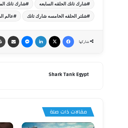
شارك تانك الحلقه السابعه
شارك تانك الم
شلتر الحلقه الخامسه شارك تانك
عالم ال
فيسبوك
‫X
لينكدإن
ماسنجر
مشاركة عبر البري
شاركها
Shark Tank Egypt
مقالات ذات صلة