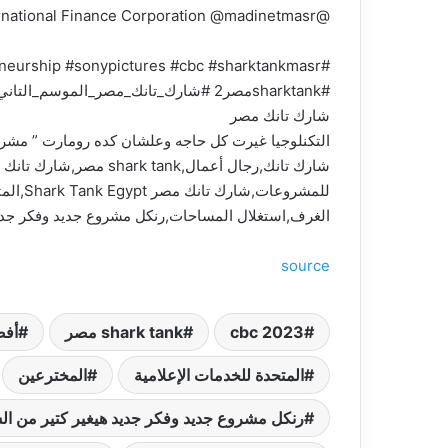
@vodafonebusinessegy @bmwegypt @IFC – International Finance Corporation @madinetmasr
#SharkTank #SharkTankEgyptSeason2 #entrepreneur #business #entrepreneurship #sonypictures #cbc #sharktankmasr
#sharktankمصر2 #شارك_تانك_مصر_الموسم_التاني #شارك_تانك_الحلقه_الخامسه #الحلقه_الخلمسه_شارك_تانك_مصر
شارك تانك مصر
التكنلوجيا غيرت كل حاجه وعلشان كده رومارت ” مشر
للمشر
الغرف,استغلال المساحات,رنكل مشروع جديد وفكر جديد 
source
cbc 2023
shark tank مصر
أفض
المتحدة للخدمات الإعلامية
المخترعين
رنكل مشروع جديد وفكر جديد هيغير كتير من ال