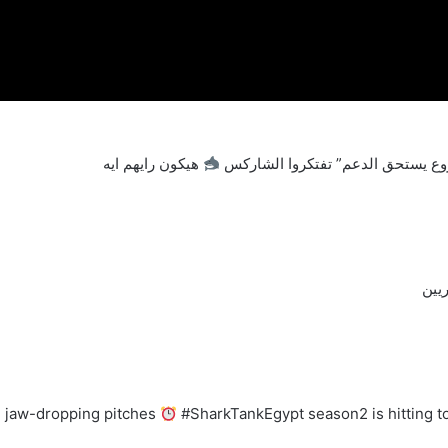
وع يستحق الدعم” تفتكروا الشاركس
هيكون رايهم ايه
يين
th jaw-dropping pitches
#SharkTankEgypt season2 is hitting t