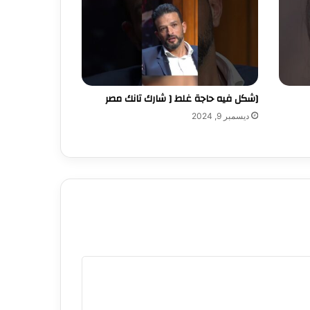
[شكل فيه حاجة غلط [ شارك تانك مصر
ديسمبر 9, 2024