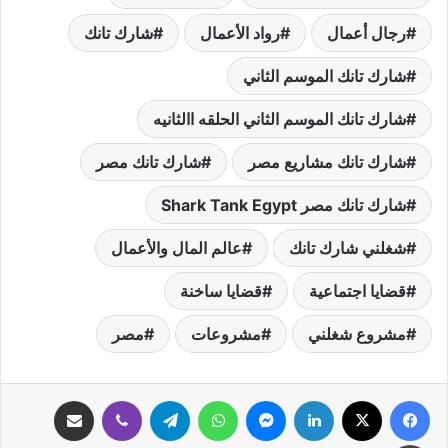
رجال أعمال
رواد الأعمال
شارك تانك
شارك تانك الموسم الثاني
شارك تانك الموسم الثاني الحلقه االثانيه
شارك تانك مشاريع مصر
شارك تانك مصر
شارك تانك مصر Shark Tank Egypt
شغلني شارك تانك
عالم المال والأعمال
قضايا اجتماعية
قضايا ساخنة
مشروع شغلني
مشروعات
مصر
فيسبوك
‫X
لينكدإن
ماسنجر
واتساب
تيلقرام
ڤايبر
مشاركة عبر البريد
طباعة