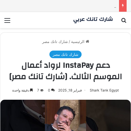
كم مليون سمعت خلال دقيقة واحدة؟ | شارك تانك العراق
بحث عن
الق
الرئيسية
/
شارك تانك مصر
شارك تانك مصر
دعم InstaPay لرواد أعمال
الموسم الثالث. [شارك تانك مصر]
Shark Tank Egypt
فبراير 18, 2025
0
7
دقيقة واحدة