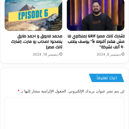
[شارك تانك مصر] GRIF زملكاوي فا
محمد فاروق و احمد طارق
مش هقدر أقوله لأ” يوسف يطلب
ينصحوا اصحاب رو مارت. [شارك
٩٠٠ ألف لشركة”
تانك مصر]
ديسمبر 9, 2024
ديسمبر 18, 2024
اترك تعليقاً
لن يتم نشر عنوان بريدك الإلكتروني.
الحقول الإلزامية مشار إليها بـ
*
ا
ل
ت
ع