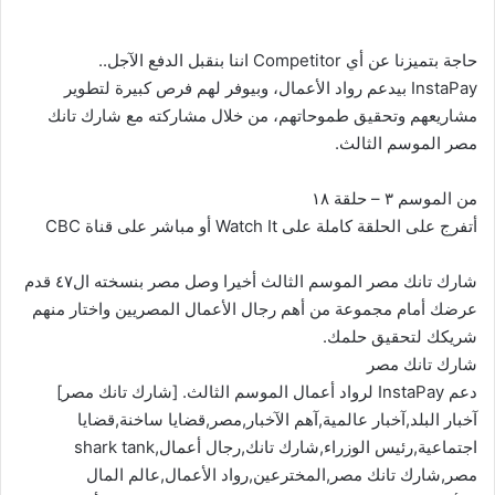
حاجة بتميزنا عن أي Competitor اننا بنقبل الدفع الآجل..
InstaPay بيدعم رواد الأعمال، وبيوفر لهم فرص كبيرة لتطوير
مشاريعهم وتحقيق طموحاتهم، من خلال مشاركته مع شارك تانك
مصر الموسم الثالث.
من الموسم ٣ – حلقة ١٨
أتفرج على الحلقة كاملة على Watch It أو مباشر على قناة CBC
شارك تانك مصر الموسم الثالث أخيرا وصل مصر بنسخته ال٤٧ قدم
عرضك أمام مجموعة من أهم رجال الأعمال المصريين واختار منهم
شريكك لتحقيق حلمك.
شارك تانك مصر
دعم InstaPay لرواد أعمال الموسم الثالث. [شارك تانك مصر]
آخبار البلد,آخبار عالمية,آهم الآخبار,مصر,قضايا ساخنة,قضايا
اجتماعية,رئيس الوزراء,شارك تانك,رجال أعمال,shark tank
مصر,شارك تانك مصر,المخترعين,رواد الأعمال,عالم المال