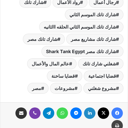
رجال أعمال
رواد الأعمال
شارك تانك
شارك تانك الموسم الثاني
شارك تانك الموسم الثاني الحلقه االثانيه
شارك تانك مشاريع مصر
شارك تانك مصر
شارك تانك مصر Shark Tank Egypt
شغلني شارك تانك
عالم المال والأعمال
قضايا اجتماعية
قضايا ساخنة
مشروع شغلني
مشروعات
مصر
فيسبوك
‫X
لينكدإن
ماسنجر
واتساب
تيلقرام
ڤايبر
مشاركة عبر البريد
طباعة