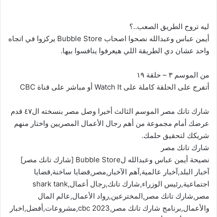
ليه تروح الطريق الصعب..؟
أيمن عباس وعبدالله نصحوا اصحاب Bubble Store يركزوا في اتجاه
واحد عشان دي الطريقة اللي هيعرفوا ينافسوا بيها.
من الموسم ٣ – حلقة ١٩
أتفرج على الحلقة كاملة على Watch It أو مباشر على قناة CBC
شارك تانك مصر الموسم الثالث أخيرا وصل مصر بنسخته ال٤٧ قدم
عرضك أمام مجموعة من أهم رجال الأعمال المصريين واختار منهم
شريكك لتحقيق حلمك.
شارك تانك مصر
نصيحة أيمن عباس وعبدالله لBubble Store [شارك تانك مصر]
آخبار البلد,آخبار عالمية,آهم الآخبار,مصر,قضايا ساخنة,قضايا
اجتماعية,رئيس الوزراء,شارك تانك,رجال أعمال,shark tank
مصر,شارك تانك مصر,المخترعين,رواد الأعمال,عالم المال
والأعمال,برنامج شارك تانك مصر,cbc 2023,مشروعات,أفضل,اخبار