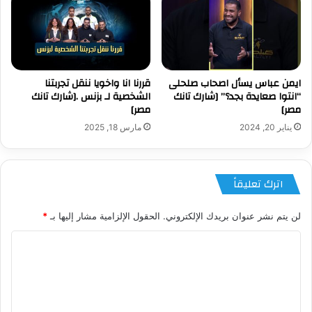
ايمن عباس يسأل اصحاب صلحلى
قررنا انا واخويا ننقل تجربتنا
“انتوا صعايدة بجد؟” [شارك تانك
الشخصية لـ بزنس .[شارك تانك
مصر]
مصر]
يناير 20, 2024
مارس 18, 2025
اترك تعليقاً
لن يتم نشر عنوان بريدك الإلكتروني.
الحقول الإلزامية مشار إليها بـ
*
ا
ل
ت
ع