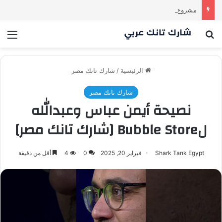
مشروع طموح .. لكن التقييم كان أكبر من أن يقنع الشاركس | #شارك تانك لعراق
بحث عن
الق
الرئيسية
/
شارك تانك مصر
شارك تانك مصر
نصيحة أيمن عباس وعبدالله
لBubble Store [شارك تانك مصر]
Shark Tank Egypt
فبراير 20, 2025
0
4
أقل من دقيقة