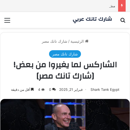
مشروع طموح .. لكن التقييم كان أكبر من أن يقنع الشاركس | #شارك تانك لعراق
بحث عن
الق
الرئيسية
/
شارك تانك مصر
شارك تانك مصر
الشاركس لما يغيروا من بعض!
[شارك تانك مصر]
Shark Tank Egypt
فبراير 21, 2025
0
4
أقل من دقيقة