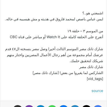
اشمعني هو..؟
ايمن عباس باصص لمحمد فاروق في هديته و مش هيسيبه في حاله.
من الموسم ٣ – حلقة ١٩
أتفرج على الحلقة كاملة على Watch It أو مباشر على قناة CBC
شارك تانك مصر الموسم الثالث أخيرا وصل مصر بنسخته ال٤٧ قدم
عرضك أمام مجموعة من أهم رجال الأعمال المصريين واختار منهم
شريكك لتحقيق حلمك.
شارك تانك مصر
الشاركس لما يغيروا من بعض! [شارك تانك مصر]
[vid_tags]
source
فيسبوك
‫X
لينكدإن
ماسنجر
واتساب
تيلقرام
ڤايبر
مشاركة عبر البريد