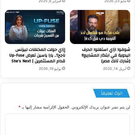
مايو 23, 2026
فبراير 6, 2025
شوفوا ازاي استغلوا الحرف
إزاي حولت المخلفات لبيزنس
اليدوية في ابتكار المشاريع!!
ناجح؟.. يارا ياسين تعرض Up-Fuse
[شارك تانك مصر]
قدام المستثمرين | She’s Next
أبريل 14, 2025
يوليو 19, 2026
اترك تعليقاً
لن يتم نشر عنوان بريدك الإلكتروني.
الحقول الإلزامية مشار إليها بـ
*
ا
ل