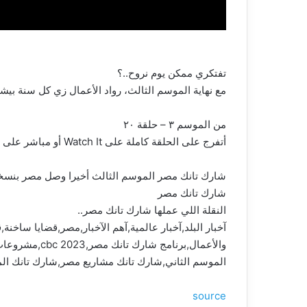
تفتكري ممكن يوم نروح..؟
مع نهاية الموسم الثالث، رواد الأعمال زي كل سنة بيشا
من الموسم ٣ – حلقة ٢٠
أتفرج على الحلقة كاملة على Watch It أو مباشر على قناة CBC
شارك تانك مصر الموسم الثالث أخيرا وصل مصر بنسخته ال٤٧ قدم عرضك أمام مجموعة من أهم رجال الأعمال المصريين واختار منهم شريكك
شارك تانك مصر
النقلة اللي عملها شارك تانك مصر..
الموسم الثاني,شارك تانك مشاريع مصر,شارك تانك المو
source