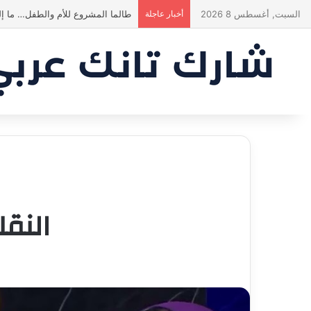
السبت, أغسطس 8 2026
أخبار عاجلة
أول يوم Diet عند الشاركس be like
النق