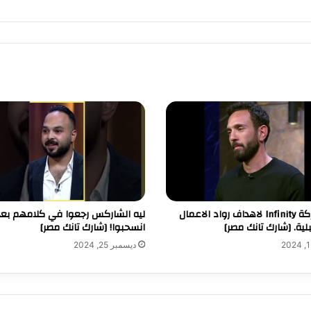
دعم شركة Infinity لاهداف رواد الاعمال
ليه الشاركس رجعوا في كلامهم بعد
ية. [شارك تانك مصر]
انسحبوا! [شارك تانك مصر]
ديسمبر 25, 2024