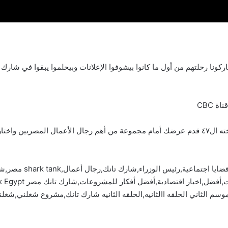
ركونا رحلتهم من أول ما كانوا بيشوفوا الإعلانات وبيحلموا يبقوا في شارك
 لتحقيق حلمك.
آخبار البلد,آخبار عالم
سم الثاني الحلقه االثانيه,الحلقه الثانيه شارك تانك,مشروع شغلني,شغل