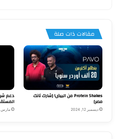
مقالات ذات صلة
‏Protein Shakes من البيض! [شارك تانك
مصر]
المستقبل
ديسمبر 12, 2024
مارس 1, 2024