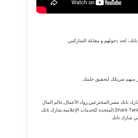
 تانك، لحد دخولهم و مقابلة الشاركس.
ية,آهم الآخبار,مصر,قضايا ساخنة,قضايا اجتماعية,رئيس الوزراء,شارك تانك,رجال أعمال,shark tank مصر,شارك تانك مصر,المخترعين,رواد الأعمال,عالم المال
والأعمال,برنامج شارك تانك مصر,cbc 2023,مشروعات,أفضل,اخبار اقتصادية,أفضل أفكار للمشروعات,شارك تانك مصر Shark Tank Egypt,المتحدة للخدمات الإعلامية,شارك تانك
ني شارك تانك