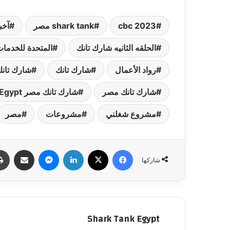
cbc 2023
shark tank مصر
آخبا
الحلقه الثانيه شارك تانك
المتحدة للخدمات
رواد الأعمال
شارك تانك
شارك تانك
شارك تانك مصر
شارك تانك مصر Shark Tank Egypt
مشروع شغلني
مشروعات
مصر
فيسبوك
‫X
لينكدإن
ماسنجر
مشاركة عبر البري
شاركها
Shark Tank Egypt