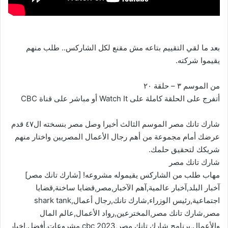
بعد ما لقي التقييم بتاعه مش مقنع لكل الشاركس.. طلب منهم
يقيموا شركته.
من الموسم ٣ – حلقة ٢٠
أتفرج على الحلقة كاملة على Watch It أو مباشر على قناة CBC
شارك تانك مصر الموسم الثالث أخيرا وصل مصر بنسخته ال٤٧ قدم
عرضك أمام مجموعة من أهم رجال الأعمال المصريين واختار منهم
شريكك لتحقيق حلمك.
شارك تانك مصر
مهاب طلب من الشاركس يقيموله مشروعه! [شارك تانك مصر]
آخبار البلد,آخبار عالمية,آهم الآخبار,مصر,قضايا ساخنة,قضايا
اجتماعية,رئيس الوزراء,شارك تانك,رجال أعمال,shark tank
مصر,شارك تانك مصر,المخترعين,رواد الأعمال,عالم المال
والأعمال,برنامج شارك تانك مصر,cbc 2023,مشروعات,أفضل,اخبار