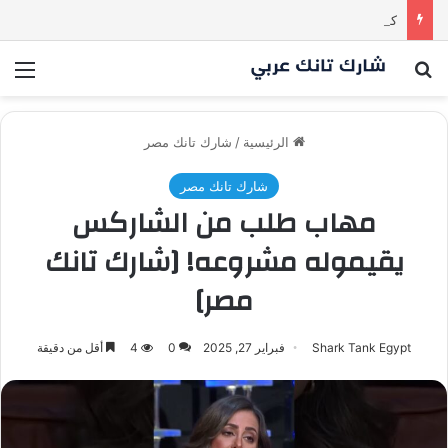
كم مليون سمعت خلال دقيقة واحدة؟ | شارك تانك العراق
بحث عن
الق
الرئيسية
/
شارك تانك مصر
شارك تانك مصر
مهاب طلب من الشاركس
يقيموله مشروعه! [شارك تانك
مصر]
Shark Tank Egypt
فبراير 27, 2025
0
4
أقل من دقيقة