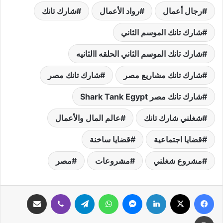
رجال أعمال
رواد الأعمال
شارك تانك
شارك تانك الموسم الثاني
شارك تانك الموسم الثاني الحلقه االثانيه
شارك تانك مشاريع مصر
شارك تانك مصر
شارك تانك مصر Shark Tank Egypt
شغلني شارك تانك
عالم المال والأعمال
قضايا اجتماعية
قضايا ساخنة
مشروع شغلني
مشروعات
مصر
فيسبوك
‫X
لينكدإن
ماسنجر
واتساب
تيلقرام
ڤايبر
مشاركة عبر البريد
طباعة