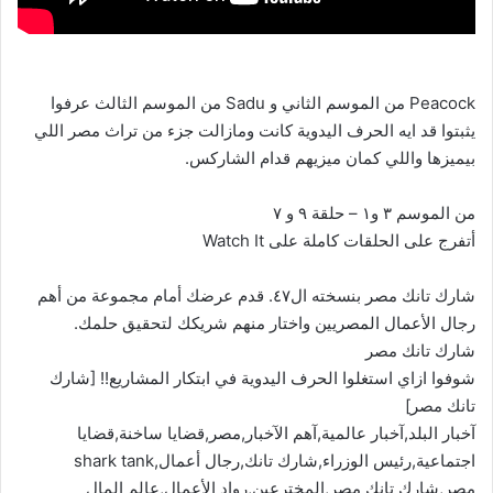
Peacock من الموسم الثاني و Sadu من الموسم الثالث عرفوا
يثبتوا قد ايه الحرف اليدوية كانت ومازالت جزء من تراث مصر اللي
بيميزها واللي كمان ميزيهم قدام الشاركس.
من الموسم ٣ و١ – حلقة ٩ و ٧
أتفرج على الحلقات كاملة على Watch It
شارك تانك مصر بنسخته ال٤٧. قدم عرضك أمام مجموعة من أهم
رجال الأعمال المصريين واختار منهم شريكك لتحقيق حلمك.
شارك تانك مصر
شوفوا ازاي استغلوا الحرف اليدوية في ابتكار المشاريع!! [شارك
تانك مصر]
آخبار البلد,آخبار عالمية,آهم الآخبار,مصر,قضايا ساخنة,قضايا
اجتماعية,رئيس الوزراء,شارك تانك,رجال أعمال,shark tank
مصر,شارك تانك مصر,المخترعين,رواد الأعمال,عالم المال