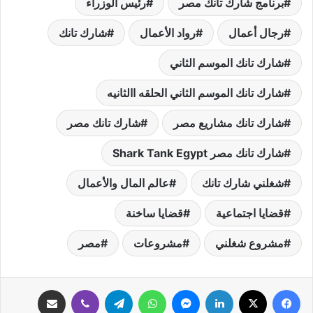
برنامج شارك تانك مصر
رئيس الوزراء
رجال أعمال
رواد الأعمال
شارك تانك
شارك تانك الموسم الثاني
شارك تانك الموسم الثاني الحلقه االثانيه
شارك تانك مشاريع مصر
شارك تانك مصر
شارك تانك مصر Shark Tank Egypt
شغلني شارك تانك
عالم المال والأعمال
قضايا اجتماعية
قضايا ساخنة
مشروع شغلني
مشروعات
مصر
فيسبوك
‫X
لينكدإن
ماسنجر
واتساب
تيلقرام
ڤايبر
مشاركة عبر البريد