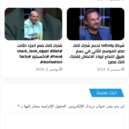
شركة Infinity تدعم شارك تانك
شارك تانك مصر الجزء الثالث
مصر الموسم الثاني في رسم
#shark_tank_egypt #diet
طريق النجاح لرواد الاعمال [شارك
#trend #اكسبلور #facts
تانك مصر]
#motivation
ديسمبر 9, 2024
نوفمبر 5, 2024
اترك تعليقاً
لن يتم نشر عنوان بريدك الإلكتروني.
الحقول الإلزامية مشار إليها بـ
*
ا
ل