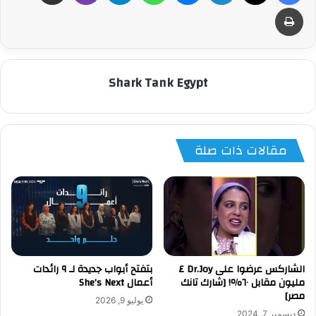
طباعة
Shark Tank Egypt
مقالات ذات صلة
الشاركس عرضوا على Dr.Joy ٤
بتفتح أبواب جديدة لـ ٩ رائدات
مليون مقابل ٦٠٪؜! [شارك تانك
أعمال She’s Next
مصر]
يوليو 9, 2026
ديسمبر 7, 2024