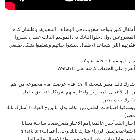
أطفال كتير بتواجه صعوبات في الوظائف التنفيذية، وعلشان كده
المشروعين دول دخلوا التانك في الموسم الثالث عشان ينشروا
فكرتهم اللي بتساعد الاطفال يعيشوا حياتهم ويتعلموا بشكل طبيعي.
من الموسم ٣ – حلقة ٨ و ١٧
أتفرج على الحلقات كاملة على Watch It
شارك تانك مصر بنسخته ال٤٧. قدم عرضك أمام مجموعة من أهم
رجال الأعمال المصريين واختار منهم شريكك لتحقيق حلمك.
شارك تانك مصر
بيشوفوا احتياجات الطفل من مكانه بدل ما يروح العيادة! [شارك تانك
مصر]
آخبار البلد,آخبار عالمية,آهم الآخبار,مصر,قضايا ساخنة,قضايا
اجتماعية,رئيس الوزراء,شارك تانك,رجال أعمال,shark tank
مصر,شارك تانك مصر,المخترعين,رواد الأعمال,عالم المال