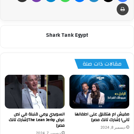
طباعة
Shark Tank Egypt
مقالات ذات صلة
مفيش ام هتقلق على اطفالها
السويدي يرمي قنبلة في نص
تانى! [شارك تانك مصر]
عرض The Lean Jerky[شارك تانك
مصر]
ديسمبر 8, 2024
ديسمبر 7, 2024