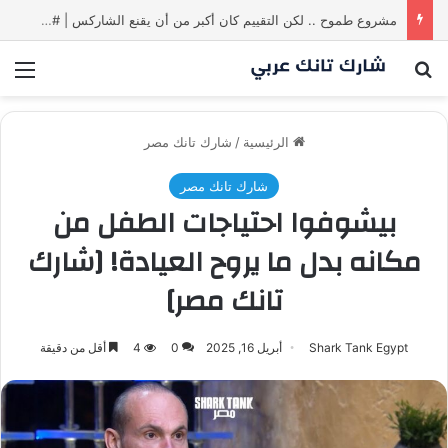
مشروع طموح .. لكن التقييم كان أكبر من أن يقنع الشاركس | #شارك تانك لعراق
بحث عن
الق
الرئيسية
/
شارك تانك مصر
شارك تانك مصر
بيشوفوا احتياجات الطفل من
مكانه بدل ما يروح العيادة! [شارك
تانك مصر]
Shark Tank Egypt
أبريل 16, 2025
0
4
أقل من دقيقة