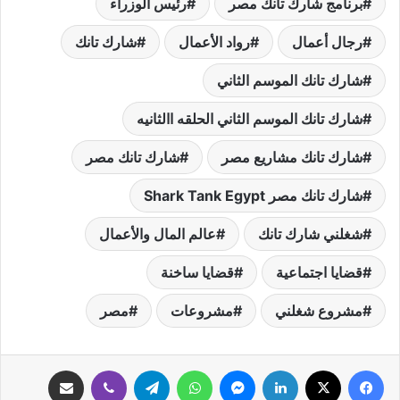
برنامج شارك تانك مصر
رئيس الوزراء
رجال أعمال
رواد الأعمال
شارك تانك
شارك تانك الموسم الثاني
شارك تانك الموسم الثاني الحلقه االثانيه
شارك تانك مشاريع مصر
شارك تانك مصر
شارك تانك مصر Shark Tank Egypt
شغلني شارك تانك
عالم المال والأعمال
قضايا اجتماعية
قضايا ساخنة
مشروع شغلني
مشروعات
مصر
فيسبوك
‫X
لينكدإن
ماسنجر
واتساب
تيلقرام
ڤايبر
مشاركة عبر البريد