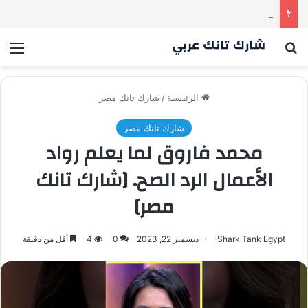
كم مليون سمعت خلال دقيقة واحدة؟ | شارك تانك العراق
بحث عن
الق
الرئيسية
/
شارك تانك مصر
شارك تانك مصر
محمد فاروق لما يعلم رواد
الأعمال الرد الصح. [شارك تانك
مصر]
Shark Tank Egypt
ديسمبر 22, 2023
0
4
أقل من دقيقة