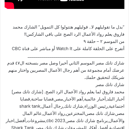
“بدل ما تقوليلهم لا.. قوليلهم هتتولوا كل التمويل” الشارك محمد
فاروق يعلم رواد الأعمال الرد الصح على باقي الشاركس!!
من الموسم ٢ – حلقة ٩
أتفرج على الحلقة كاملة على Watch It أو مباشر على قناة CBC
________________________________________________
شارك تانك مصر الموسم الثاني أخيرا وصل مصر بنسخته ال٤٧ قدم
عرضك أمام مجموعة من أهم رجال الأعمال المصريين واختار منهم
شريكك لتحقيق حلمك.
شارك تانك مصر
محمد فاروق لما يعلم رواد الأعمال الرد الصح. [شارك تانك مصر]
آخبار البلد,آخبار عالمية,آهم الآخبار,مصر,قضايا ساخنة,قضايا
اجتماعية,رئيس الوزراء,شارك تانك,رجال أعمال,shark tank
مصر,شارك تانك مصر,المخترعين,رواد الأعمال,عالم المال
والأعمال,برنامج شارك تانك مصر,cbc 2023,مشروعات,أفضل,اخبار
اقتصادية,أفضل أفكار للمشروعات,شارك تانك مصر Shark Tank