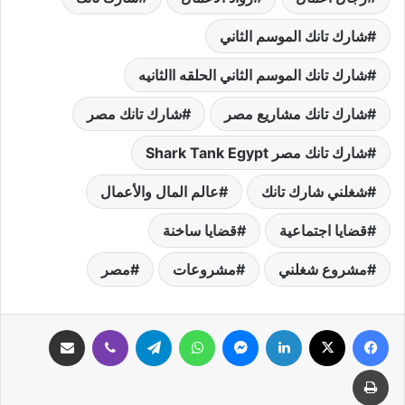
شارك تانك الموسم الثاني
شارك تانك الموسم الثاني الحلقه االثانيه
شارك تانك مشاريع مصر
شارك تانك مصر
شارك تانك مصر Shark Tank Egypt
شغلني شارك تانك
عالم المال والأعمال
قضايا اجتماعية
قضايا ساخنة
مشروع شغلني
مشروعات
مصر
فيسبوك
‫X
لينكدإن
ماسنجر
واتساب
تيلقرام
ڤايبر
مشاركة عبر البريد
طباعة