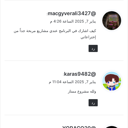
ي
@macgyverali3427
:
ق
يناير 7, 2025 الساعة 4:26 م
و
كيف اشارك في البرنامج عندي مشاريع مربحة جداً من
ل
إختراعاتي
رد
ي
@karas9482
:
ق
يناير 7, 2025 الساعة 11:04 م
و
ولله مشروع ممتاز
ل
رد
ي