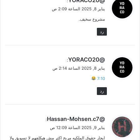
@YORACO20
:
ق
يناير 8, 2025 الساعة 2:09 ص
و
مشروع سخيف.
ل
رد
ي
@YORACO20
:
ق
يناير 8, 2025 الساعة 2:14 ص
و
7:10
ل
رد
ي
@Hassan-Mohsen.c7
:
ق
يناير 9, 2025 الساعة 12:09 ص
و
ايجار حقوق الملكيه مربح اكثر مش هيكلفهم لا تسويق ولا
ل