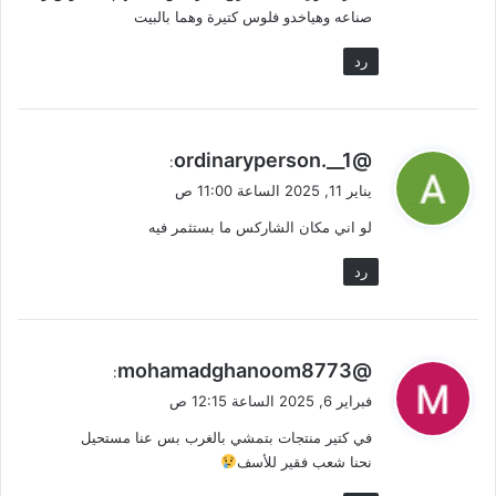
صناعه وهياخدو فلوس كتيرة وهما بالبيت
رد
ي
@ordinaryperson.__1
:
ق
يناير 11, 2025 الساعة 11:00 ص
و
لو اني مكان الشاركس ما بستثمر فيه
ل
رد
ي
@mohamadghanoom8773
:
ق
فبراير 6, 2025 الساعة 12:15 ص
و
في كتير منتجات بتمشي بالغرب بس عنا مستحيل
ل
نحنا شعب فقير للأسف