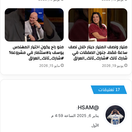
مليار ونصف المليار دينار خلال نصف
منو راح يكون اختيار المهندس
ساعة فقط، جنون الصفقات في
يوسف بالاستثمار في مشروعه؟
شارك تانك #شارك_تانك_العراق
#شارك_تانك_العراق
يونيو 19, 2026
مايو 15, 2026
‫17 تعليقات
ي
@HSAM
:
ق
يناير 6, 2025 الساعة 4:59 م
و
الأول
ل