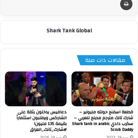
Shark Tank Global
مقالات ذات صلة
قطعة اسفنج حولته مليونير –
دعافيس يدخلون بثقة على
شارك تانك مترجم مدبلج للعربي –
الشاركس ويطلبون استثماراً
سكرب دادي Shark tank in arabic
بقيمة 135 مليون!
Scrub Daddy
#شارك_تانك_العراق
يونيو 19, 2023
يونيو 19, 2026