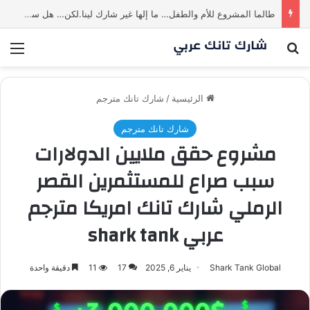
طالما المشروع للأم والطفل… ما إلها غير شارك لينا.لكن… هل ستقدم عرضًا؟ | شارك تانك العراق
بحث عن
الق
الرئيسية
/
شارك تانك مترجم
شارك تانك مترجم
مشروع حقق ملايين الدولارات
سبب صراع للمستثمرين القصر
الرملي شارك تانك امريكا مترجم
عربي shark tank
Shark Tank Global
يناير 6, 2025
17
11
دقيقة واحدة