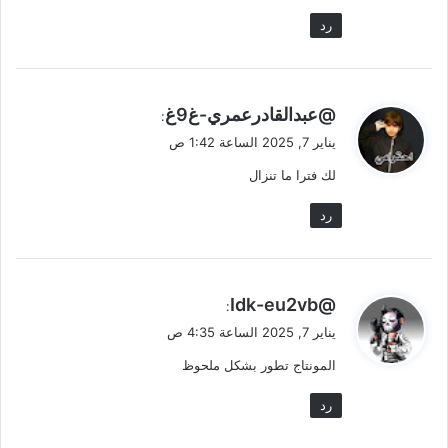
رد
ي
@عبدالقادرعمري-غ9غ
:
ق
يناير 7, 2025 الساعة 1:42 ص
و
لك فترا ما تنزال
ل
رد
ي
@Idk-eu2vb
:
ق
يناير 7, 2025 الساعة 4:35 ص
و
المونتاج تطور بشكل ملحوظ
ل
رد