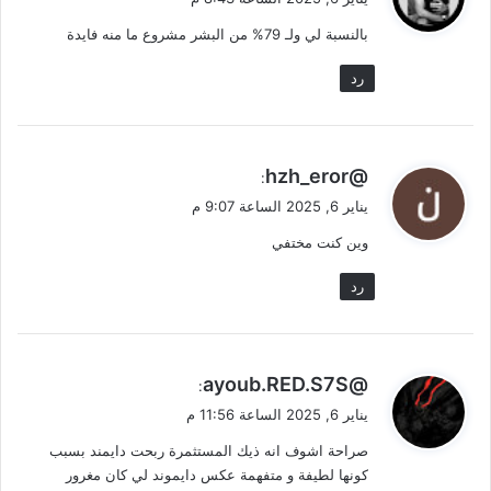
و
بالنسبة لي ولـ 79% من البشر مشروع ما منه فايدة
ل
رد
ي
@hzh_eror
:
ق
يناير 6, 2025 الساعة 9:07 م
و
وين كنت مختفي
ل
رد
ي
@ayoub.RED.S7S
:
ق
يناير 6, 2025 الساعة 11:56 م
و
صراحة اشوف انه ذيك المستثمرة ربحت دايمند بسبب
ل
كونها لطيفة و متفهمة عكس دايموند لي كان مغرور